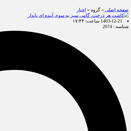
صفحه اصلی
» گروه »
اخبار
1403-12-21 ساعت: ۱۷:۴۴
شناسه : 2074