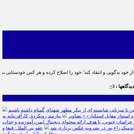
 پس به تحقیق خویش را تباه نموده است.
یدگاهها : 3
×
ین تا میزبانی شایسته ای از پیکر مطهر شهدای گمنام داشته باشیم
نیازمند رویکردی کارآفرینانه به
سان جنوبی، با هدف ارائه محتوای دیجیتال ایمن، آموزنده و جذاب
ه اندمیک زاغ بور در بشرویه عکس برداری شد
عفو بین الملل: فیفا و
یوفا، اسرائیل را محروم کنند