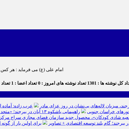
امام علی (ع) می فرماید : هر کس از خود بدگویی و انتقاد کند٬ خود را اصلاح کرده و هر کس خودستایی نماید٬
د کل نوشته ها : 1301
تعداد نوشته های امروز : 0
تعداد اعضا : 1
تعداد د
رجند، میزبان لاله‌های بی‌نشان در روز عزای مادر
عرب زاده: آماده ا
راهپیمایی باشکوه ۱۳ آبان در بیرجند؛ «متحد و استوار مقابل استکبار» + تصاویر
عبه شادی کودکان»، محصول جدید سازمان فضای مجازی سراج مرکز خرا
ر بیرجند؛ گام بلند توسعه اقتصادی + تصاویر
برای اولین بار از گون