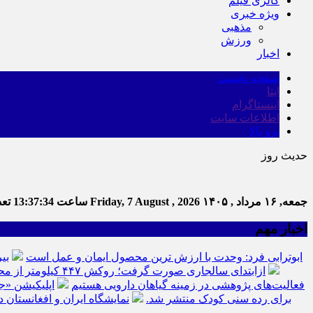
گالری فیلم
ویژه خبری
مذهبی
ورزش
اخبار
صفحه نخست
ایتا
اینستاگرام
اطلاعات سایت
برو بالا
حدیث روز
جمعه, ۱۶ مرداد , ۱۴۰۵
Friday, 7 August , 2026
ساعت
13:37:34
تعدا
اخبار مهم
ابوترابی فرد: وحدت با ارزش ترین محصول ایمان و عمل است
بی
ازابتدای سالجاری صورت گرفت؛ روکش ۴۴۷ کیلومتر از محورهای خراسان جنوبی
فعالیت‌های پژوهشی در زمینه گیاهان دارویی هستیم
اپلیکیشن «ج
برای رده سنی کودک منتشر شد.
نمایشگاه ایران و افغانستان د