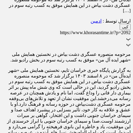
عسگری دشت بیاض در این همایش موفق به کسب رتبه سوم در
[…]
ارسال توسط :
ادمین
کپی
https://www.khorasantime.ir/?p=2092
پ
پ
مرحومه منصوره عسگری دشت بیاض در نخستین همایش ملی
«شهر ایده آل من» موفق به کسب رتبه سوم در بخش رادیو شد.
به گزارش پایگاه خبری خراسان تایم، نخستین همایش ملی «شهر
ایده‌آل من» در ۸ اسفند ۱۴۰۳ برگزار شد که موحومه منصوره
عسگری دشت بیاض در این همایش موفق به کسب رتبه سوم در
بخش رادیو گردید، این در حالی است که وی شش ماه پیش بر اثر
بیماری دار فانی را وداع گفت، اما نام و یادش همچنان در عرصه
رسانه می‌درخشد.این موفقیت نشان از تعهد و تلاش‌های بی‌وقفه
مرحومه عسگری دشت‌بیاض در حوزه رسانه و فرهنگ دارد.او با
عشق و علاقه به کار خود، تأثیر بسزایی در پیشبرد اهداف صدا و
سیمای خراسان جنوبی داشت و این افتخار، گواهی بر میراث
ارزشمند اوست.صدا و سیمای خراسان جنوبی با ابراز خرسندی از
این موفقیت، یاد و خاطره این بانوی فرهیخته را گرامی می‌دارد و
امیدوار است که راه او الهام‌بخش نسل‌های آینده در عرصه رسانه