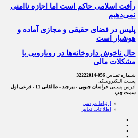
رأفت اسلامی حاکم است اما اجازه ناامنی
نمی‌دهیم
پلیس در فضای حقیقی و مجازی آماده و
هوشیار است
حال ناخوش داروخانه‌ها در رویارویی با
مشکلات مالی
شـماره تمـاس
056-32222014
پسـت الـکترونیـکی
آدرس پسـتی
خراسان جنوبی - بیرجند - طالقانی 11 - فرعی اول
سمت چپ
ارتباط مردمی
اطلاعات تماس