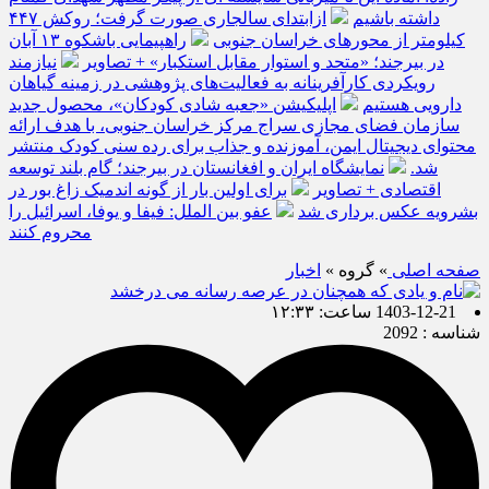
داشته باشیم
ازابتدای سالجاری صورت گرفت؛ روکش ۴۴۷
کیلومتر از محورهای خراسان جنوبی
راهپیمایی باشکوه ۱۳ آبان
در بیرجند؛ «متحد و استوار مقابل استکبار» + تصاویر
نیازمند
رویکردی کارآفرینانه به فعالیت‌های پژوهشی در زمینه گیاهان
دارویی هستیم
اپلیکیشن «جعبه شادی کودکان»، محصول جدید
سازمان فضای مجازی سراج مرکز خراسان جنوبی، با هدف ارائه
محتوای دیجیتال ایمن، آموزنده و جذاب برای رده سنی کودک منتشر
شد.
نمایشگاه ایران و افغانستان در بیرجند؛ گام بلند توسعه
اقتصادی + تصاویر
برای اولین بار از گونه اندمیک زاغ بور در
بشرویه عکس برداری شد
عفو بین الملل: فیفا و یوفا، اسرائیل را
محروم کنند
صفحه اصلی
» گروه »
اخبار
1403-12-21 ساعت: ۱۲:۳۳
شناسه : 2092