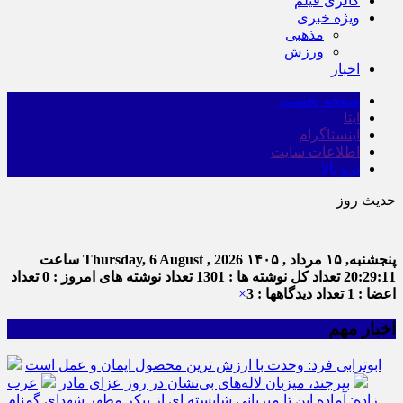
گالری فیلم
ویژه خبری
مذهبی
ورزش
اخبار
صفحه نخست
ایتا
اینستاگرام
اطلاعات سایت
برو بالا
حدیث روز
اما
پنجشنبه, ۱۵ مرداد , ۱۴۰۵
Thursday, 6 August , 2026
ساعت
20:29:12
تعداد کل نوشته ها : 1301
تعداد نوشته های امروز : 0
تعداد
اعضا : 1
تعداد دیدگاهها : 3
×
اخبار مهم
ابوترابی فرد: وحدت با ارزش ترین محصول ایمان و عمل است
بیرجند، میزبان لاله‌های بی‌نشان در روز عزای مادر
عرب
زاده: آماده این تا میزبانی شایسته ای از پیکر مطهر شهدای گمنام