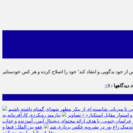
ماید٬ پس به تحقیق خویش را تباه نموده است.
 دیدگاهها : 3
×
ین تا میزبانی شایسته ای از پیکر مطهر شهدای گمنام داشته باشیم
نیازمند رویکردی کارآفرینانه به
سان جنوبی، با هدف ارائه محتوای دیجیتال ایمن، آموزنده و جذاب
ه اندمیک زاغ بور در بشرویه عکس برداری شد
عفو بین الملل: فیفا و
یوفا، اسرائیل را محروم کنند