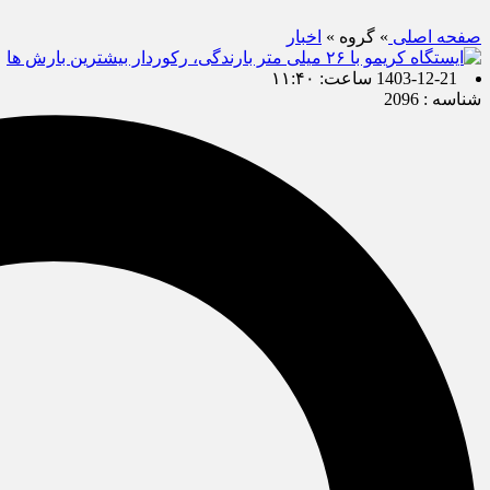
صفحه اصلی
» گروه »
اخبار
1403-12-21 ساعت: ۱۱:۴۰
شناسه : 2096