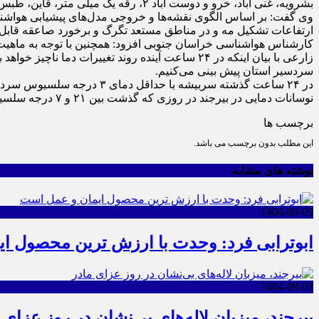
بشرویه، غنی آباد، خرو و دوست آباد ۲، رقه یک میلی متر، قاین، طبس، سرند طبس، حاجی آباد، آبیز، معصوم آباد و اسدیه کمتراز یک میلی متر بوده است.
وی گفت: بر اساس الگوی نقشه‌ها و خروجی مدل‌های پیشیابی هواشناسی 
ارتفاعات تشکیل مه و در مناطق مستعد تگرگ و برخورد صاعقه قابل
کارشناس هواشناسی خراسان جنوبی افزود: همچنین با توجه به ماهیت 
زارعی با بیان اینکه در ۲۴ ساعت آینده روند تغیی
سردسیر استان پیش بینی می‌کنیم.
در ۲۴ ساعت گذشته سربیشه با حداقل دمای ۳ درجه سلسیوس سردترین و دهسلم با حداکثر دمای ۲۹ درجه سلسیوس گرم‌ترین نقطه استان بوده است.
نوسانات دمایی در بیرجند در روزی که گذشت بین ۲۱ و ۷ درجه سلسیوس گزارش شده است.
برچسب ها
این مطلب بدون برچسب می باشد.
نوشته های مشابه
1404-09-09
ابوترابی فرد: وحدت با ارزش ترین محصول ا
1404-09-03
بیرجند، میزبان لاله‌های بی‌نشان در روز عزای 