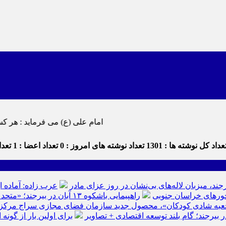
امام علی (ع) می فرماید : هر کس از خود بدگویی و انتقاد کند٬ خود را اصلاح کرده و هر کس خودستایی ن
داد کل نوشته ها : 1301
تعداد نوشته های امروز : 0
تعداد اعضا : 1
تعداد
رجند، میزبان لاله‌های بی‌نشان در روز عزای مادر
عرب زاده: آماده ا
راهپیمایی باشکوه ۱۳ آبان در بیرجند؛ «متحد و استوار مقابل استکبار» + تصاویر
عبه شادی کودکان»، محصول جدید سازمان فضای مجازی سراج مرکز خرا
ر بیرجند؛ گام بلند توسعه اقتصادی + تصاویر
برای اولین بار از گون