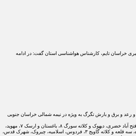
 بوده است. به گزارش پایگاه خبری خراسان تایم، کارشناس هواشناسی استان گفت: در ادامه
ستان گفت: در ادامه فعالیت سامانه بارشی طی ۲۴ ساعت گذشته شاهد رگبار و رعد و برق و بارش تگرگ به ویژه در نیمه شمالی خراسان جنوبی
زارعی با اشاره به میزان بارندگی‌ها افزود: سرند فردوس ۲۵ میلی متر، فتح آباد فردوس ۱۱ میلی متر، خضری دشت بیاض و انارستانک ۱۰، فتح آباد خضری، دیهوک و کلاته سورگ ۸، باغستان و ارسک ۷، مهوید،
آیسک و بغداد ۶، عباس آباد میم و ازمیغان ۵، طاهرآباد، ده محمد، نوغاب حاجی آباد، بیهود، ده شور و سرایان ۴، معدن پروده، محمدآباد پسکوه، سه قلعه و کلاته گاویج ۳، فردوس، اسلامیه، چیروک، شهرک قدس،