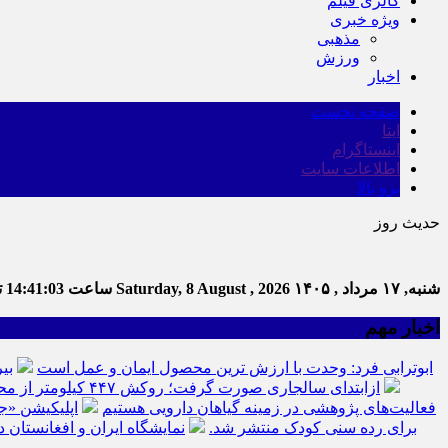
گالری فیلم
ویژه خبری
مذهبی
ورزش
اخبار
صفحه نخست
ایتا
اینستاگرام
اطلاعات سایت
برو بالا
حدیث روز
شنبه, ۱۷ مرداد , ۱۴۰۵
Saturday, 8 August , 2026
ساعت
14:41:04
تع
اخبار مهم
ابوترابی فرد: وحدت با ارزش ترین محصول ایمان و عمل است
بی
ازابتدای سالجاری صورت گرفت؛ روکش ۴۴۷ کیلومتر از محورهای خراسان جنوبی
فعالیت‌های پژوهشی در زمینه گیاهان دارویی هستیم
اپلیکیشن «ج
برای رده سنی کودک منتشر شد.
نمایشگاه ایران و افغانستان د