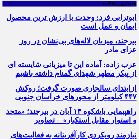
جدیدترین مقالات
ابوترابی فرد: وحدت با ارزش ترین محصول
ایمان و عمل است
بیرجند، میزبان لاله‌های بی‌نشان در روز
عزای مادر
عرب زاده: آماده این تا میزبانی شایسته ای
از پیکر مطهر شهدای گمنام داشته باشیم
ازابتدای سالجاری صورت گرفت؛ روکش
۴۴۷ کیلومتر از محورهای خراسان جنوبی
راهپیمایی باشکوه ۱۳ آبان در بیرجند؛ «متحد
و استوار مقابل استکبار» + تصاویر
نیازمند رویکردی کارآفرینانه به فعالیت‌های