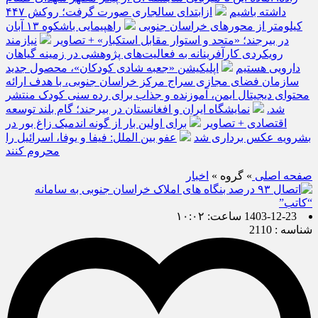
داشته باشیم
ازابتدای سالجاری صورت گرفت؛ روکش ۴۴۷
کیلومتر از محورهای خراسان جنوبی
راهپیمایی باشکوه ۱۳ آبان
در بیرجند؛ «متحد و استوار مقابل استکبار» + تصاویر
نیازمند
رویکردی کارآفرینانه به فعالیت‌های پژوهشی در زمینه گیاهان
دارویی هستیم
اپلیکیشن «جعبه شادی کودکان»، محصول جدید
سازمان فضای مجازی سراج مرکز خراسان جنوبی، با هدف ارائه
محتوای دیجیتال ایمن، آموزنده و جذاب برای رده سنی کودک منتشر
شد.
نمایشگاه ایران و افغانستان در بیرجند؛ گام بلند توسعه
اقتصادی + تصاویر
برای اولین بار از گونه اندمیک زاغ بور در
بشرویه عکس برداری شد
عفو بین الملل: فیفا و یوفا، اسرائیل را
محروم کنند
صفحه اصلی
» گروه »
اخبار
1403-12-23 ساعت: ۱۰:۰۲
شناسه : 2110