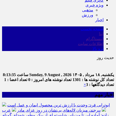
گالری فیلم
ویژه خبری
مذهبی
ورزش
اخبار
صفحه نخست
ایتا
اینستاگرام
اطلاعات سایت
برو بالا
حدیث روز
یکشنبه, ۱۸ مرداد , ۱۴۰۵
Sunday, 9 August , 2026
ساعت
8:13:36
تعداد کل نوشته ها : 1301
تعداد نوشته های امروز : 0
تعداد اعضا : 1
تعداد دیدگاهها : 3
×
اخبار مهم
ابوترابی فرد: وحدت با ارزش ترین محصول ایمان و عمل است
بیرجند، میزبان لاله‌های بی‌نشان در روز عزای مادر
عرب
زاده: آماده این تا میزبانی شایسته ای از پیکر مطهر شهدای گمنام