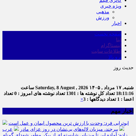
گالری فیلم
ویژه خبری
مذهبی
ورزش
اخبار
صفحه نخست
ایتا
اینستاگرام
اطلاعات سایت
برو بالا
حدیث روز
ا
شنبه, ۱۷ مرداد , ۱۴۰۵
Saturday, 8 August , 2026
ساعت
18:11:17
تعداد کل نوشته ها : 1301
تعداد نوشته های امروز : 0
تعداد
اعضا : 1
تعداد دیدگاهها : 3
×
اخبار مهم
ابوترابی فرد: وحدت با ارزش ترین محصول ایمان و عمل است
بیرجند، میزبان لاله‌های بی‌نشان در روز عزای مادر
عرب
زاده: آماده این تا میزبانی شایسته ای از پیکر مطهر شهدای گمنام