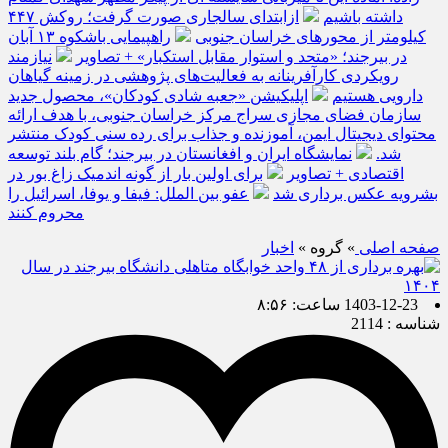
داشته باشیم
ازابتدای سالجاری صورت گرفت؛ روکش ۴۴۷
کیلومتر از محورهای خراسان جنوبی
راهپیمایی باشکوه ۱۳ آبان
در بیرجند؛ «متحد و استوار مقابل استکبار» + تصاویر
نیازمند
رویکردی کارآفرینانه به فعالیت‌های پژوهشی در زمینه گیاهان
دارویی هستیم
اپلیکیشن «جعبه شادی کودکان»، محصول جدید
سازمان فضای مجازی سراج مرکز خراسان جنوبی، با هدف ارائه
محتوای دیجیتال ایمن، آموزنده و جذاب برای رده سنی کودک منتشر
شد.
نمایشگاه ایران و افغانستان در بیرجند؛ گام بلند توسعه
اقتصادی + تصاویر
برای اولین بار از گونه اندمیک زاغ بور در
بشرویه عکس برداری شد
عفو بین الملل: فیفا و یوفا، اسرائیل را
محروم کنند
صفحه اصلی
» گروه »
اخبار
1403-12-23 ساعت: ۸:۵۶
شناسه : 2114