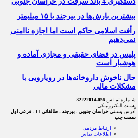
دستگیری 4 باند سرقت در خراسان جنوبی
بیشترین بارش‌ها در بیرجند با ۱۵ میلیمتر
رأفت اسلامی حاکم است اما اجازه ناامنی
نمی‌دهیم
پلیس در فضای حقیقی و مجازی آماده و
هوشیار است
حال ناخوش داروخانه‌ها در رویارویی با
مشکلات مالی
شـماره تمـاس
056-32222014
پسـت الـکترونیـکی
آدرس پسـتی
خراسان جنوبی - بیرجند - طالقانی 11 - فرعی اول
سمت چپ
ارتباط مردمی
اطلاعات تماس