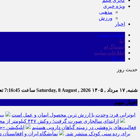
گالری فیلم
ویژه خبری
مذهبی
ورزش
اخبار
صفحه نخست
ایتا
اینستاگرام
اطلاعات سایت
برو بالا
حدیث روز
شنبه, ۱۷ مرداد , ۱۴۰۵
Saturday, 8 August , 2026
ساعت
7:16:46
تعد
اخبار مهم
ابوترابی فرد: وحدت با ارزش ترین محصول ایمان و عمل است
بی
ازابتدای سالجاری صورت گرفت؛ روکش ۴۴۷ کیلومتر از محورهای خراسان جنوبی
فعالیت‌های پژوهشی در زمینه گیاهان دارویی هستیم
اپلیکیشن «ج
برای رده سنی کودک منتشر شد.
نمایشگاه ایران و افغانستان د