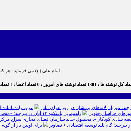
امام علی (ع) می فرماید : هر کس از خود بدگویی و انتقاد کند٬ خود را اصلاح کرده و هر کس خودستایی 
اد کل نوشته ها : 1301
تعداد نوشته های امروز : 0
تعداد اعضا : 1
تعداد 
رجند، میزبان لاله‌های بی‌نشان در روز عزای مادر
عرب زاده: آماده ا
راهپیمایی باشکوه ۱۳ آبان در بیرجند؛ «متحد و استوار مقابل استکبار» + تصاویر
عبه شادی کودکان»، محصول جدید سازمان فضای مجازی سراج مرکز خرا
ر بیرجند؛ گام بلند توسعه اقتصادی + تصاویر
برای اولین بار از گون