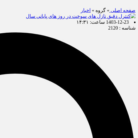
صفحه اصلی
» گروه »
اخبار
1403-12-23 ساعت: ۱۴:۳۱
شناسه : 2120