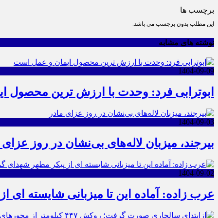
برچسب ها
این مطلب بدون برچسب می باشد.
نوشته های مشابه
1404-09-09
ابوترابی فرد: وحدت با ارزش ترین محصول ا
1404-09-03
بیرجند، میزبان لاله‌های بی‌نشان در روز عزای 
1404-09-02
عرب زاده: آماده این تا میزبانی شایسته ای ا