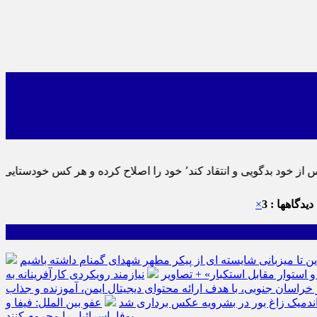
نماید٬ پس به تحقیق خویش را تباه نموده است.
دیدگاهها : 3
×
ین تا میزبانی شایسته ای از پیکر مطهر شهدای گمنام داشته باشیم
نیازمند رویکردی کارآفرینانه به
سان جنوبی، با هدف ارائه محتوای دیجیتال ایمن، آموزنده و جذاب
ه اندمیک زاغ بور در بشرویه عکس برداری شد
عفو بین الملل: فیفا و
یوفا، اسرائیل را محروم کنند