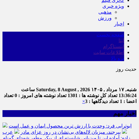
گالری فیلم
ویژه خبری
مذهبی
ورزش
اخبار
صفحه نخست
ایتا
اینستاگرام
اطلاعات سایت
برو بالا
حدیث روز
شنبه, ۱۷ مرداد , ۱۴۰۵
Saturday, 8 August , 2026
ساعت
13:36:24
تعداد کل نوشته ها : 1301
تعداد نوشته های امروز : 0
تعداد
اعضا : 1
تعداد دیدگاهها : 3
×
اخبار مهم
ابوترابی فرد: وحدت با ارزش ترین محصول ایمان و عمل است
بیرجند، میزبان لاله‌های بی‌نشان در روز عزای مادر
عرب
زاده: آماده این تا میزبانی شایسته ای از پیکر مطهر شهدای گمنام