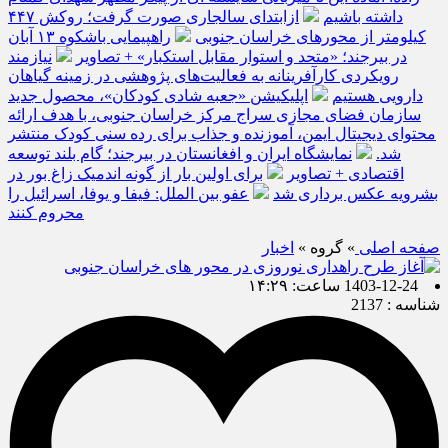
داشته باشیم
ازابتدای سالجاری صورت گرفت؛ روکش ۴۴۷
کیلومتر از محورهای خراسان جنوبی
راهپیمایی باشکوه ۱۳ آبان
در بیرجند؛ «متحد و استوار مقابل استکبار» + تصاویر
نیازمند
رویکردی کارآفرینانه به فعالیت‌های پژوهشی در زمینه گیاهان
دارویی هستیم
اپلیکیشن «جعبه شادی کودکان»، محصول جدید
سازمان فضای مجازی سراج مرکز خراسان جنوبی، با هدف ارائه
محتوای دیجیتال ایمن، آموزنده و جذاب برای رده سنی کودک منتشر
شد.
نمایشگاه ایران و افغانستان در بیرجند؛ گام بلند توسعه
اقتصادی + تصاویر
برای اولین بار از گونه اندمیک زاغ بور در
بشرویه عکس برداری شد
عفو بین الملل: فیفا و یوفا، اسرائیل را
محروم کنند
صفحه اصلی
» گروه »
اخبار
1403-12-24 ساعت: ۱۴:۲۹
شناسه : 2137