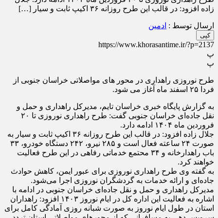
زاده افزود: در قالب این طرح روزانه ۳۶ اکیپ ثابت و سیار […]
ارسال توسط :
ادمین
کپی
https://www.khorasantime.ir/?p=2137
پ
پ
طرح نوروزی راهداری در محور های مواصلاتی خراسان جنوبی از
فردا ۲۵ اسفند ماه آغاز می شود.
به گزارش پایگاه خبری خراسان تایم، مدیرکل راهداری و حمل و
نقل جاده‌ای خراسان جنوبی گفت: طرح راهداری نوروزی تا ۲۰
فروردین ماه ۱۴۰۴ ادامه دارد.
جلال زاده افزود: در قالب این طرح روزانه ۳۶ اکیپ ثابت و سیار به
صورت ۲۴ ساعته فعال است و ۲۸۵ نیرو، ۲۴۲ دستگاه خودرو، ۳۳
باب راهدارخانه و ۳۴ محتمع خدماتی رفاهی در این طرح فعالیت
خواهند کرد.
به گفته وی طرح راهداری نوروزی برای عبور ایمن، کاهش حوادث
جاده‌ای و ارائه خدمات به گردشگران نوروزی اجرا می‌شود.
مدیرکل راهداری و حمل و نقل جاده‌ای خراسان جنوبی در ادامه با
اشاره به فعالیت این اداره کل در ایام نوروز ۱۴۰۳ افزود: راهداران
استان در طول ایام نوروز به صورت شبانه روزی آمادگی کامل برای
سرویس دهی به مسافرانی که از محور‌های مواصلاتی استان تردد