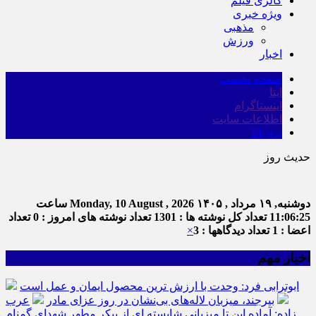
گالری فیلم
ویژه خبری
مذهبی
ورزش
اخبار
صفحه نخست
ایتا
اینستاگرام
اطلاعات سایت
برو بالا
حدیث روز
دوشنبه, ۱۹ مرداد , ۱۴۰۵
Monday, 10 August , 2026
ساعت
11:06:25
تعداد کل نوشته ها : 1301
تعداد نوشته های امروز : 0
تعداد
اعضا : 1
تعداد دیدگاهها : 3
×
اخبار مهم
ابوترابی فرد: وحدت با ارزش ترین محصول ایمان و عمل است
بیرجند، میزبان لاله‌های بی‌نشان در روز عزای مادر
عرب
زاده: آماده این تا میزبانی شایسته ای از پیکر مطهر شهدای گمنام