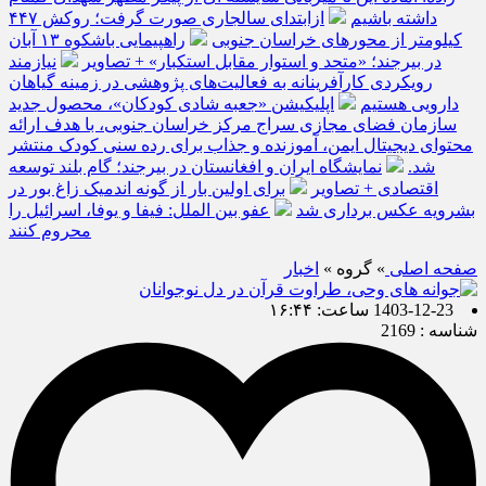
داشته باشیم
ازابتدای سالجاری صورت گرفت؛ روکش ۴۴۷
کیلومتر از محورهای خراسان جنوبی
راهپیمایی باشکوه ۱۳ آبان
در بیرجند؛ «متحد و استوار مقابل استکبار» + تصاویر
نیازمند
رویکردی کارآفرینانه به فعالیت‌های پژوهشی در زمینه گیاهان
دارویی هستیم
اپلیکیشن «جعبه شادی کودکان»، محصول جدید
سازمان فضای مجازی سراج مرکز خراسان جنوبی، با هدف ارائه
محتوای دیجیتال ایمن، آموزنده و جذاب برای رده سنی کودک منتشر
شد.
نمایشگاه ایران و افغانستان در بیرجند؛ گام بلند توسعه
اقتصادی + تصاویر
برای اولین بار از گونه اندمیک زاغ بور در
بشرویه عکس برداری شد
عفو بین الملل: فیفا و یوفا، اسرائیل را
محروم کنند
صفحه اصلی
» گروه »
اخبار
1403-12-23 ساعت: ۱۶:۴۴
شناسه : 2169