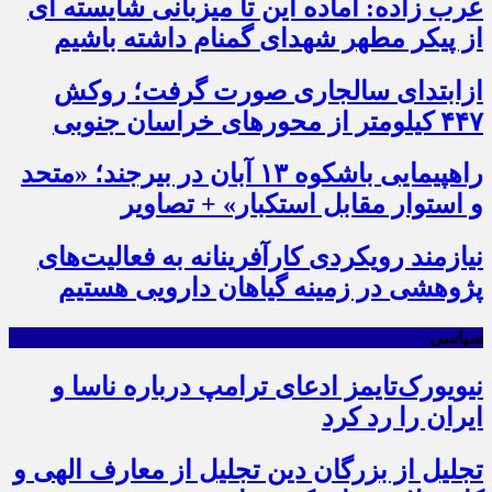
عرب زاده: آماده این تا میزبانی شایسته ای
از پیکر مطهر شهدای گمنام داشته باشیم
ازابتدای سالجاری صورت گرفت؛ روکش
۴۴۷ کیلومتر از محورهای خراسان جنوبی
راهپیمایی باشکوه ۱۳ آبان در بیرجند؛ «متحد
و استوار مقابل استکبار» + تصاویر
نیازمند رویکردی کارآفرینانه به فعالیت‌های
پژوهشی در زمینه گیاهان دارویی هستیم
سیاسی
نیویورک‌تایمز ادعای ترامپ درباره ناسا و
ایران را رد کرد
تجلیل از بزرگان دین تجلیل از معارف الهی و