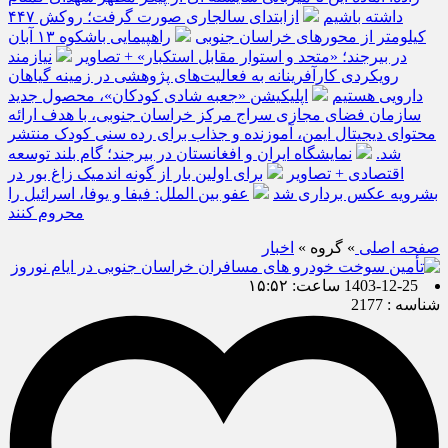
داشته باشیم
ازابتدای سالجاری صورت گرفت؛ روکش ۴۴۷
کیلومتر از محورهای خراسان جنوبی
راهپیمایی باشکوه ۱۳ آبان
در بیرجند؛ «متحد و استوار مقابل استکبار» + تصاویر
نیازمند
رویکردی کارآفرینانه به فعالیت‌های پژوهشی در زمینه گیاهان
دارویی هستیم
اپلیکیشن «جعبه شادی کودکان»، محصول جدید
سازمان فضای مجازی سراج مرکز خراسان جنوبی، با هدف ارائه
محتوای دیجیتال ایمن، آموزنده و جذاب برای رده سنی کودک منتشر
شد.
نمایشگاه ایران و افغانستان در بیرجند؛ گام بلند توسعه
اقتصادی + تصاویر
برای اولین بار از گونه اندمیک زاغ بور در
بشرویه عکس برداری شد
عفو بین الملل: فیفا و یوفا، اسرائیل را
محروم کنند
صفحه اصلی
» گروه »
اخبار
1403-12-25 ساعت: ۱۵:۵۲
شناسه : 2177