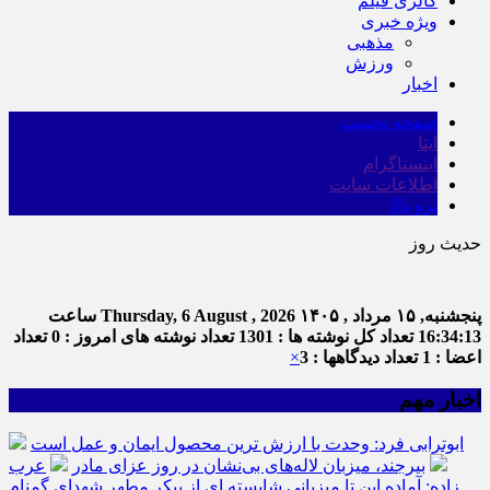
گالری فیلم
ویژه خبری
مذهبی
ورزش
اخبار
صفحه نخست
ایتا
اینستاگرام
اطلاعات سایت
برو بالا
حدیث روز
امام علی (ع
پنجشنبه, ۱۵ مرداد , ۱۴۰۵
Thursday, 6 August , 2026
ساعت
16:34:13
تعداد کل نوشته ها : 1301
تعداد نوشته های امروز : 0
تعداد
اعضا : 1
تعداد دیدگاهها : 3
×
اخبار مهم
ابوترابی فرد: وحدت با ارزش ترین محصول ایمان و عمل است
بیرجند، میزبان لاله‌های بی‌نشان در روز عزای مادر
عرب
زاده: آماده این تا میزبانی شایسته ای از پیکر مطهر شهدای گمنام