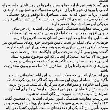
است.
وی گفت: همچنین بازارچه‌ها و سیاه چادر‌ها در روستا‌های حاشیه راه
اصلی یا ورودی شهر‌ها برای معرفی محصولات و همچنین جاذبه‌های
استان برپا می‌شود که به ایمنی مسافران با توقف و رفع خستگی
نیز کمک می‌کند، نیروی انتظامی، اورژانس و گاهاً آتش نشانی نیز در
نزدیکی این سیاه چادر‌ها حضور دارند.
سرپرست معاونت هماهنگی امور عمرانی استانداری خراسان
جنوبی افزود: همچنین بحث اطلاع رسانی و تولید محتوا به منظور
شناسایی جاذبه‌ها و صنایع دستی استان به مسافرین را داریم.
فرهادی با بیان اینکه در بحث تأمین سوخت خودرو‌های مسافرین نیز
سوخت کافی ذخیره سازی شده و هیچ مشکلی از این بابت نداریم؛
گفت: پیش بینی کارت سوخت برای جایگاه‌ها شده و خدمات به
صورت ۲۴ ساعته است؛ از آنجایی که این موضوع مصوبه ستاد
اجرایی خدمات سفر است تأکید شده که خدمت رسانی در پمپ
بنزین‌های حاشیه راه‌ها برای مسافرین ۲۴ ساعته و بدون محدودیت
باشد.
وی افزود: از آنجایی که ممکن است در این ایام تصادفاتی باشد و
تأکید ویژه استاندار روی این مسئله بود که اگر خدایی نکرده حادثه
پیش آمد خانواده و همراهان فرد سرگردان نباشند، بنابراین ترتیبی
داده شد تا از فضا‌های آموزشی نزدیک بیمارستان‌ها برای اسکان
همراهان آسیب دیده به صورت رایگان استفاده شود.
سرپرست معاونت هماهنگی امور عمرانی استانداری همچنین گفت:
۲۷ نمایشگاه در ورودی شهر‌ها توسط شهرداری‌ها برپا می‌شود و در
مورد تأمین نان که یکی از دغدغه‌های ماست نانوایی کشیک در ایام