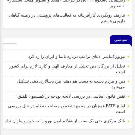
راهپیمایی باشکوه ۱۳ آبان در بیرجند؛ «متحد و استوار مقابل استکبار»
+ تصاویر
نیازمند رویکردی کارآفرینانه به فعالیت‌های پژوهشی در زمینه گیاهان
دارویی هستیم
سیاسی
نیویورک‌تایمز ادعای ترامپ درباره ناسا و ایران را رد کرد
تجلیل از بزرگان دین تجلیل از معارف الهی و کاری لازم برای کشور
است
دین و مردم دست به‌ دست هم دهند، مردم‌سالاری دینی تشکیل
می‌شود
نقض قانون اساسی در بررسی لایحه بودجه در کمیسیون تلفیق!
لوایح FATF همچنان در مجمع تشخیص مصلحت نظام در حال بررسی
است
بانک مرکزی حتی یک سنت از 844 میلیون یورو را به خودروسازان نداد