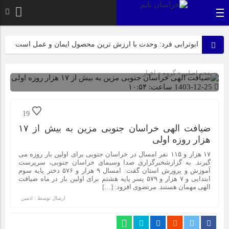
ابوترابی فرد: وحدت با ارزش ترین محصول ایمان و عمل است
بیرجند، میزبان لاله‌های بی‌نشان در روز عزای مادر
صفحه اصلی
» گروه »
اخبار
عرب زاده: آماده این تا میزبانی شایسته ای از پیکر مطهر شهدای
1403-12-25 ساعت: ۱۰:۵۴
گمنام داشته باشیم
شناسه : 2187
19
ازابتدای سالجاری صورت گرفت؛ روکش ۴۴۷ کیلومتر از
ضیافت الهی خراسان جنوبی مزین به بیش از ۱۷
محورهای خراسان جنوبی
هزار روزه اولی
۱۷ هزار و ۱۱۵ نفر امسال در خراسان جنوبی برای اولین بار روزه می
راهپیمایی باشکوه ۱۳ آبان در بیرجند؛ «متحد و استوار مقابل
گیرند. به گزارشخبرگزاری صدا وسیمای خراسان جنوبی، سرپرست
استکبار» + تصاویر
آموزش و پرورش استان گفت: امسال ۹ هزار و ۵۷۶ دختر پایه سوم
ابتدایی و ۷ هزار و ۵۷۹ پسر پایه هشتم برای اولین بار در ماه ضیافت
الهی مهمان هستند. مرتضوی افزود: […]
نیازمند رویکردی کارآفرینانه به فعالیت‌های پژوهشی در زمینه
ارسال توسط :
ادمین
گیاهان دارویی هستیم