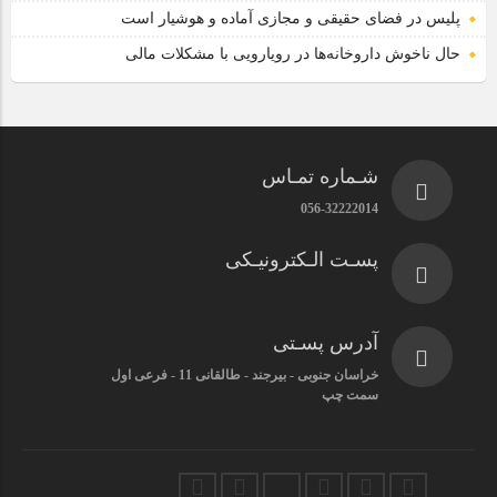
پلیس در فضای حقیقی و مجازی آماده و هوشیار است
حال ناخوش داروخانه‌ها در رویارویی با مشکلات مالی
شـماره تمـاس
056-32222014
پسـت الـکترونیـکی
آدرس پسـتی
خراسان جنوبی - بیرجند - طالقانی 11 - فرعی اول
سمت چپ