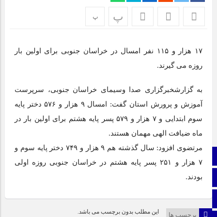
اپلیکیشن «جعبه شادی کودکان»، محصول جدید سازمان فضای
پ
پ
مجازی سراج مرکز خراسان جنوبی، با هدف ارائه محتوای دیجیتال
ایمن، آموزنده و جذاب برای رده سنی کودک منتشر شد.
۱۷ هزار و ۱۱۵ نفر امسال در خراسان جنوبی برای اولین بار
نمایشگاه ایران و افغانستان در بیرجند؛ گام بلند توسعه اقتصادی +
تصاویر
روزه می گیرند.
به گزارشخبرگزاری صدا وسیمای خراسان جنوبی، سرپرست
برای اولین بار از گونه اندمیک زاغ بور در بشرویه عکس برداری
شد
آموزش و پرورش استان گفت: امسال ۹ هزار و ۵۷۶ دختر پایه
عفو بین الملل: فیفا و یوفا، اسرائیل را محروم کنند
سوم ابتدایی و ۷ هزار و ۵۷۹ پسر پایه هشتم برای اولین بار در
ماه ضیافت الهی مهمان هستند.
مرتضوی افزود: سال گذشته هم ۹ هزار و ۷۴۹ دختر پایه سوم و
صفحه نخست
۷ هزار و ۲۵۱ پسر پایه هشتم در خراسان جنوبی روزه اولی
بودند.
ایتا
اینستاگرام
این مطلب بدون برچسب می باشد.
برچسب ها