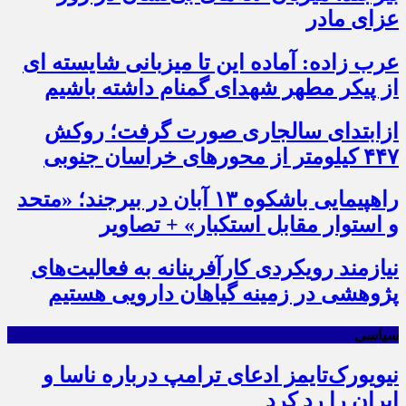
عزای مادر
عرب زاده: آماده این تا میزبانی شایسته ای
از پیکر مطهر شهدای گمنام داشته باشیم
ازابتدای سالجاری صورت گرفت؛ روکش
۴۴۷ کیلومتر از محورهای خراسان جنوبی
راهپیمایی باشکوه ۱۳ آبان در بیرجند؛ «متحد
و استوار مقابل استکبار» + تصاویر
نیازمند رویکردی کارآفرینانه به فعالیت‌های
پژوهشی در زمینه گیاهان دارویی هستیم
سیاسی
نیویورک‌تایمز ادعای ترامپ درباره ناسا و
ایران را رد کرد