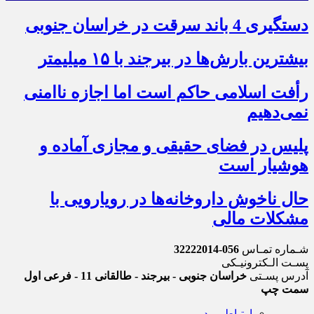
دستگیری 4 باند سرقت در خراسان جنوبی
بیشترین بارش‌ها در بیرجند با ۱۵ میلیمتر
رأفت اسلامی حاکم است اما اجازه ناامنی
نمی‌دهیم
پلیس در فضای حقیقی و مجازی آماده و
هوشیار است
حال ناخوش داروخانه‌ها در رویارویی با
مشکلات مالی
شـماره تمـاس
056-32222014
پسـت الـکترونیـکی
آدرس پسـتی
خراسان جنوبی - بیرجند - طالقانی 11 - فرعی اول
سمت چپ
ارتباط مردمی