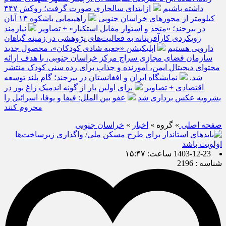
داشته باشیم
ازابتدای سالجاری صورت گرفت؛ روکش ۴۴۷
کیلومتر از محورهای خراسان جنوبی
راهپیمایی باشکوه ۱۳ آبان
در بیرجند؛ «متحد و استوار مقابل استکبار» + تصاویر
نیازمند
رویکردی کارآفرینانه به فعالیت‌های پژوهشی در زمینه گیاهان
دارویی هستیم
اپلیکیشن «جعبه شادی کودکان»، محصول جدید
سازمان فضای مجازی سراج مرکز خراسان جنوبی، با هدف ارائه
محتوای دیجیتال ایمن، آموزنده و جذاب برای رده سنی کودک منتشر
شد.
نمایشگاه ایران و افغانستان در بیرجند؛ گام بلند توسعه
اقتصادی + تصاویر
برای اولین بار از گونه اندمیک زاغ بور در
بشرویه عکس برداری شد
عفو بین الملل: فیفا و یوفا، اسرائیل را
محروم کنند
صفحه اصلی
» گروه »
اخبار
»
خراسان جنوبی
1403-12-23 ساعت: ۱۵:۴۷
شناسه : 2196