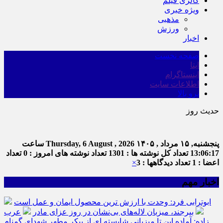
گالری فیلم
ویژه خبری
مذهبی
ورزش
اخبار
صفحه نخست
ایتا
اینستاگرام
اطلاعات سایت
برو بالا
حدیث روز
پنجشنبه, ۱۵ مرداد , ۱۴۰۵
Thursday, 6 August , 2026
ساعت
13:06:17
تعداد کل نوشته ها : 1301
تعداد نوشته های امروز : 0
تعداد
اعضا : 1
تعداد دیدگاهها : 3
×
اخبار مهم
ابوترابی فرد: وحدت با ارزش ترین محصول ایمان و عمل است
بیرجند، میزبان لاله‌های بی‌نشان در روز عزای مادر
عرب
زاده: آماده این تا میزبانی شایسته ای از پیکر مطهر شهدای گمنام