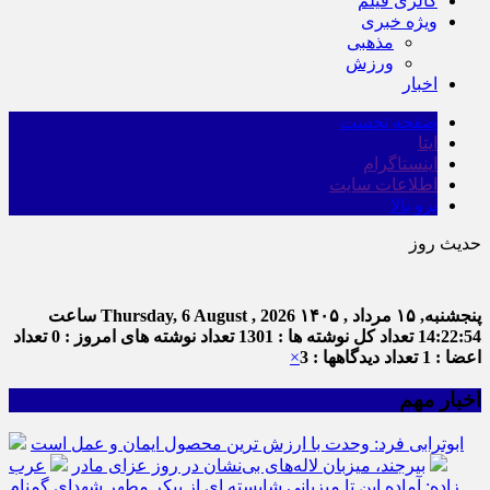
گالری فیلم
ویژه خبری
مذهبی
ورزش
اخبار
صفحه نخست
ایتا
اینستاگرام
اطلاعات سایت
برو بالا
حدیث روز
ام
پنجشنبه, ۱۵ مرداد , ۱۴۰۵
Thursday, 6 August , 2026
ساعت
14:22:54
تعداد کل نوشته ها : 1301
تعداد نوشته های امروز : 0
تعداد
اعضا : 1
تعداد دیدگاهها : 3
×
اخبار مهم
ابوترابی فرد: وحدت با ارزش ترین محصول ایمان و عمل است
بیرجند، میزبان لاله‌های بی‌نشان در روز عزای مادر
عرب
زاده: آماده این تا میزبانی شایسته ای از پیکر مطهر شهدای گمنام