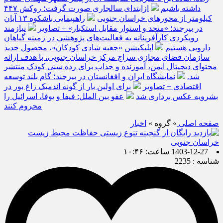
داشته باشیم
ازابتدای سالجاری صورت گرفت؛ روکش ۴۴۷
کیلومتر از محورهای خراسان جنوبی
راهپیمایی باشکوه ۱۳ آبان
در بیرجند؛ «متحد و استوار مقابل استکبار» + تصاویر
نیازمند
رویکردی کارآفرینانه به فعالیت‌های پژوهشی در زمینه گیاهان
دارویی هستیم
اپلیکیشن «جعبه شادی کودکان»، محصول جدید
سازمان فضای مجازی سراج مرکز خراسان جنوبی، با هدف ارائه
محتوای دیجیتال ایمن، آموزنده و جذاب برای رده سنی کودک منتشر
شد.
نمایشگاه ایران و افغانستان در بیرجند؛ گام بلند توسعه
اقتصادی + تصاویر
برای اولین بار از گونه اندمیک زاغ بور در
بشرویه عکس برداری شد
عفو بین الملل: فیفا و یوفا، اسرائیل را
محروم کنند
صفحه اصلی
» گروه »
اخبار
1403-12-27 ساعت: ۱۰:۴۶
شناسه : 2235