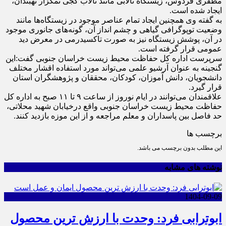
مظفری فردوس، زیستگاه تالابی مانند تالاب کجی نمکزار نهبندان،
ایجاد شده است.
به گفته وی همچنین ایجاد تمام عناصر موجود در زیستگاه‌ها مانند
وضعیت توپوگرافی گیاهی و چشم انداز آن، گونه‌های جانوری موجود
در آن، پوشش زیستگاه نیز به صورت تاکسیدرمی در معرض دید
عمومی قرار گرفته است.
سرپرست اداره کل حفاظت محیط زیست خراسان جنوبی گفت:این
گنجینه به عنوان آرشیو علمی می‌تواند مورد استفاده اقشار مختلف
دانشجویان، دانش آموزان، کودکان، محققان و پژوهشگران استان
قرار گیرد.
علاقمندان می‌توانند در ایام نوروز از ساعت ۹ تا ۱۱ صبح به اداره کل
حفاظت محیط زیست خراسان جنوبی واقع درخیابان شهید محلاتی،
حد فاصل بین پاسداران و معلم مراجعه و از این موزه بازدید کنند.
برچسب ها
این مطلب بدون برچسب می باشد.
نوشته های مشابه
1404-09-09
ابوترابی فرد: وحدت با ارزش ترین محصول