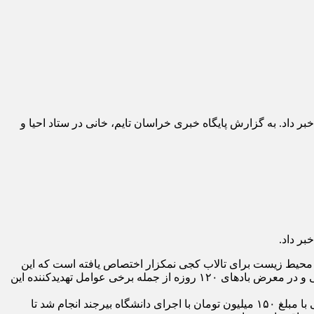
ی نمکزار نهبندان خراسان جنوبی خبر داد. به گزارش پایگاه خبری خراسان تایم، خانی در ستاد احیا و
 و مدیریت تالاب کجی نمکزار نهبندان گفت: ۲ میلیارد و ۲۰۰ میلیون تومان امسال به محیط زیست برای تالاب کجی نمکزار اختصاص یافته است که این
اعتبار باید تا پایان شهریورماه مورد استفاده قرار بگیرد.وی افزود:بارندگی کم، خشکسالی پی در پی و بهره برداری بیش از حد از آب زیرزمینی و در معرض باد‌های ۱۲۰ روزه از جمله برخی عوامل تهدیدکننده این
سرپرست حفاظت محیط زیست استان با اشاره به اینکه اقدامات مدیریت برای تالاب کجی نمکزار صورت گرفته است گفت: طرح مطالعاتی با مبلغ ۱۵۰ میلیون تومان با اجرای دانشگاه بیرجند انجام شد تا