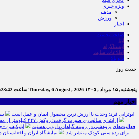
گالری فیلم
ویژه خبری
مذهبی
ورزش
اخبار
صفحه نخست
ایتا
اینستاگرام
اطلاعات سایت
برو بالا
حدیث روز
پنجشنبه, ۱۵ مرداد , ۱۴۰۵
Thursday, 6 August , 2026
ساعت
:28:43
اخبار مهم
ابوترابی فرد: وحدت با ارزش ترین محصول ایمان و عمل است
بی
ازابتدای سالجاری صورت گرفت؛ روکش ۴۴۷ کیلومتر از محورهای خراسان جنوبی
فعالیت‌های پژوهشی در زمینه گیاهان دارویی هستیم
اپلیکیشن «ج
برای رده سنی کودک منتشر شد.
نمایشگاه ایران و افغانستان د