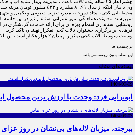
چشم انداز ۲۵ ساله آینده تالاب با هدف مدیریت پایدار منابع آب و خاک تالاب، تنوع زیستی و حفاظت فیزیکی از تالاب و محور مسائل اجتماعی و اقتصادی برنامه ریزی شود.
وی با بیان اینکه از سال ۹۱، 
محیط بانی کجی، ایجاد دبیرخانه مدیریت زیست بومی و تکمیل و تجهی
سرپرست معاونت هماهنگی امور عمرانی استاندار نیز در این جلسه با 
روستایی استانداری اهتمام ویژه ای برای ارائه خدمات گردشگری در این
فرهادی بر برگزاری جشنواره تالاب کجی نمکزار نهبندان تاکید کرد.
وسعت متوسط تالاب کجی نمکزار نهبندان ۲ هزار هکتار است، این تالاب یک زیستگاه موقت برای پرندگان محسوب می‌شود ودارای ۴۴ گونه پرنده است .
برچسب ها
این مطلب بدون برچسب می باشد.
نوشته های مشابه
1404-09-09
ابوترابی فرد: وحدت با ارزش ترین محصول ا
1404-09-03
بیرجند، میزبان لاله‌های بی‌نشان در روز عزای 