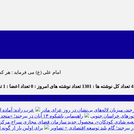
امام علی (ع) می فرماید : هر کس از خود بدگویی و انتقاد کند٬ خود را اصلاح کرده و هر کس خودستایی 
4
تعداد کل نوشته ها : 1301
تعداد نوشته های امروز : 0
تعداد اعضا : 1
تع
رجند، میزبان لاله‌های بی‌نشان در روز عزای مادر
عرب زاده: آماده ا
راهپیمایی باشکوه ۱۳ آبان در بیرجند؛ «متحد و استوار مقابل استکبار» + تصاویر
عبه شادی کودکان»، محصول جدید سازمان فضای مجازی سراج مرکز خرا
ر بیرجند؛ گام بلند توسعه اقتصادی + تصاویر
برای اولین بار از گون