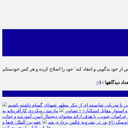
نماید٬ پس به تحقیق خویش را تباه نموده است.
داد دیدگاهها : 3
×
ین تا میزبانی شایسته ای از پیکر مطهر شهدای گمنام داشته باشیم
نیازمند رویکردی کارآفرینانه به
سان جنوبی، با هدف ارائه محتوای دیجیتال ایمن، آموزنده و جذاب
ه اندمیک زاغ بور در بشرویه عکس برداری شد
عفو بین الملل: فیفا و
یوفا، اسرائیل را محروم کنند