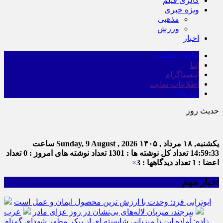
گالری فیلم
ویژه خبری
مذهبی
ورزش
اخبار
صفحه نخست
ایتا
اینستاگرام
اطلاعات سایت
برو بالا
حدیث روز
یکشنبه, ۱۸ مرداد , ۱۴۰۵
Sunday, 9 August , 2026
ساعت
14:59:33
تعداد کل نوشته ها : 1301
تعداد نوشته های امروز : 0
تعداد
اعضا : 1
تعداد دیدگاهها : 3
×
اخبار مهم
ابوترابی فرد: وحدت با ارزش ترین محصول ایمان و عمل است
بیرجند، میزبان لاله‌های بی‌نشان در روز عزای مادر
عرب
زاده: آماده این تا میزبانی شایسته ای از پیکر مطهر شهدای گمنام