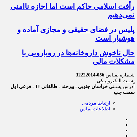
رأفت اسلامی حاکم است اما اجازه ناامنی
نمی‌دهیم
پلیس در فضای حقیقی و مجازی آماده و
هوشیار است
حال ناخوش داروخانه‌ها در رویارویی با
مشکلات مالی
شـماره تمـاس
056-32222014
پسـت الـکترونیـکی
آدرس پسـتی
خراسان جنوبی - بیرجند - طالقانی 11 - فرعی اول
سمت چپ
ارتباط مردمی
اطلاعات تماس