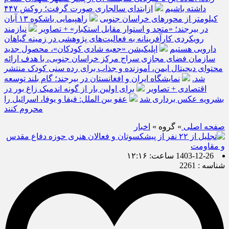
داشته باشیم
ازابتدای سالجاری صورت گرفت؛ روکش ۴۴۷
کیلومتر از محورهای خراسان جنوبی
راهپیمایی باشکوه ۱۳ آبان
در بیرجند؛ «متحد و استوار مقابل استکبار» + تصاویر
نیازمند
رویکردی کارآفرینانه به فعالیت‌های پژوهشی در زمینه گیاهان
دارویی هستیم
اپلیکیشن «جعبه شادی کودکان»، محصول جدید
سازمان فضای مجازی سراج مرکز خراسان جنوبی، با هدف ارائه
محتوای دیجیتال ایمن، آموزنده و جذاب برای رده سنی کودک منتشر
شد.
نمایشگاه ایران و افغانستان در بیرجند؛ گام بلند توسعه
اقتصادی + تصاویر
برای اولین بار از گونه اندمیک زاغ بور در
بشرویه عکس برداری شد
عفو بین الملل: فیفا و یوفا، اسرائیل را
محروم کنند
صفحه اصلی
» گروه »
اخبار
1403-12-26 ساعت: ۱۲:۱۶
شناسه : 2261