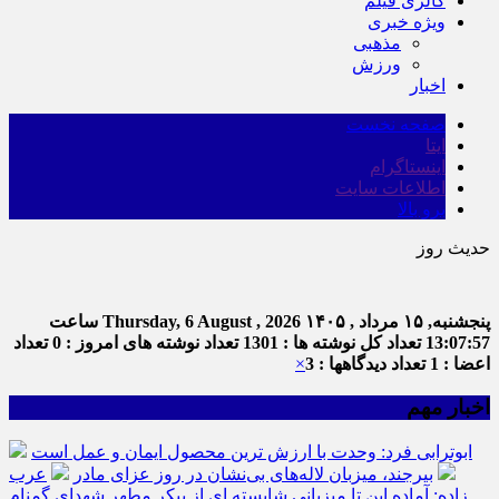
گالری فیلم
ویژه خبری
مذهبی
ورزش
اخبار
صفحه نخست
ایتا
اینستاگرام
اطلاعات سایت
برو بالا
حدیث روز
ام
پنجشنبه, ۱۵ مرداد , ۱۴۰۵
Thursday, 6 August , 2026
ساعت
13:07:58
تعداد کل نوشته ها : 1301
تعداد نوشته های امروز : 0
تعداد
اعضا : 1
تعداد دیدگاهها : 3
×
اخبار مهم
ابوترابی فرد: وحدت با ارزش ترین محصول ایمان و عمل است
بیرجند، میزبان لاله‌های بی‌نشان در روز عزای مادر
عرب
زاده: آماده این تا میزبانی شایسته ای از پیکر مطهر شهدای گمنام