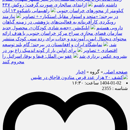
داشته باشیم
ازابتدای سالجاری صورت گرفت؛ روکش ۴۴۷
کیلومتر از محورهای خراسان جنوبی
راهپیمایی باشکوه ۱۳ آبان
در بیرجند؛ «متحد و استوار مقابل استکبار» + تصاویر
نیازمند
رویکردی کارآفرینانه به فعالیت‌های پژوهشی در زمینه گیاهان
دارویی هستیم
اپلیکیشن «جعبه شادی کودکان»، محصول جدید
سازمان فضای مجازی سراج مرکز خراسان جنوبی، با هدف ارائه
محتوای دیجیتال ایمن، آموزنده و جذاب برای رده سنی کودک منتشر
شد.
نمایشگاه ایران و افغانستان در بیرجند؛ گام بلند توسعه
اقتصادی + تصاویر
برای اولین بار از گونه اندمیک زاغ بور در
بشرویه عکس برداری شد
عفو بین الملل: فیفا و یوفا، اسرائیل را
محروم کنند
صفحه اصلی
» گروه »
اخبار
1404-01-02 ساعت: ۱۶:۳۰
شناسه : 2355