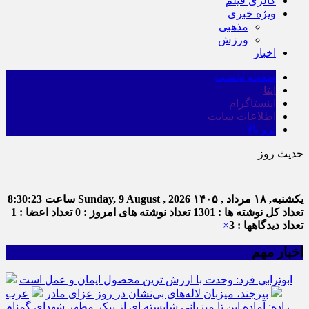
گالری فیلم
ویژه خبری
مذهبی
ورزش
اخبار
صفحه نخست
ایتا
اینستاگرام
اطلاعات سایت
برو بالا
حدیث روز
یکشنبه, ۱۸ مرداد , ۱۴۰۵
Sunday, 9 August , 2026
ساعت
8:30:23
تعداد کل نوشته ها : 1301
تعداد نوشته های امروز : 0
تعداد اعضا : 1
تعداد دیدگاهها : 3
×
اخبار مهم
ابوترابی فرد: وحدت با ارزش ترین محصول ایمان و عمل است
بیرجند، میزبان لاله‌های بی‌نشان در روز عزای مادر
عرب
زاده: آماده این تا میزبانی شایسته ای از پیکر مطهر شهدای گمنام