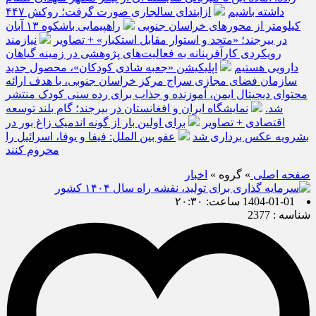
داشته باشیم
ازابتدای سالجاری صورت گرفت؛ روکش ۴۴۷
کیلومتر از محورهای خراسان جنوبی
راهپیمایی باشکوه ۱۳ آبان
در بیرجند؛ «متحد و استوار مقابل استکبار» + تصاویر
نیازمند
رویکردی کارآفرینانه به فعالیت‌های پژوهشی در زمینه گیاهان
دارویی هستیم
اپلیکیشن «جعبه شادی کودکان»، محصول جدید
سازمان فضای مجازی سراج مرکز خراسان جنوبی، با هدف ارائه
محتوای دیجیتال ایمن، آموزنده و جذاب برای رده سنی کودک منتشر
شد.
نمایشگاه ایران و افغانستان در بیرجند؛ گام بلند توسعه
اقتصادی + تصاویر
برای اولین بار از گونه اندمیک زاغ بور در
بشرویه عکس برداری شد
عفو بین الملل: فیفا و یوفا، اسرائیل را
محروم کنند
صفحه اصلی
» گروه »
اخبار
1404-01-01 ساعت: ۲۰:۳۰
شناسه : 2377