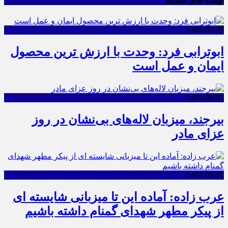
نوشته های مشابه
1404-09-09
ابوترابی فرد: وحدت با ارزش ترین محصول
ایمان و عمل است
1404-09-03
بیرجند، میزبان لاله‌های بی‌نشان در روز
عزای مادر
1404-09-02
عرب زاده: آماده این تا میزبانی شایسته ای
از پیکر مطهر شهدای گمنام داشته باشیم