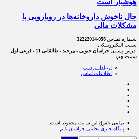
هوشیار است
حال ناخوش داروخانه‌ها در رویارویی با
مشکلات مالی
شـماره تمـاس
056-32222014
پسـت الـکترونیـکی
آدرس پسـتی
خراسان جنوبی - بیرجند - طالقانی 11 - فرعی اول
سمت چپ
ارتباط مردمی
اطلاعات تماس
تمامی حقوق این سایت محفوظ است.
پایگاه خبری تحلیلی خراسان تایم