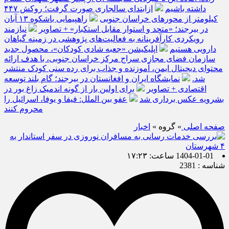
داشته باشیم
ازابتدای سالجاری صورت گرفت؛ روکش ۴۴۷
کیلومتر از محورهای خراسان جنوبی
راهپیمایی باشکوه ۱۳ آبان
در بیرجند؛ «متحد و استوار مقابل استکبار» + تصاویر
نیازمند
رویکردی کارآفرینانه به فعالیت‌های پژوهشی در زمینه گیاهان
دارویی هستیم
اپلیکیشن «جعبه شادی کودکان»، محصول جدید
سازمان فضای مجازی سراج مرکز خراسان جنوبی، با هدف ارائه
محتوای دیجیتال ایمن، آموزنده و جذاب برای رده سنی کودک منتشر
شد.
نمایشگاه ایران و افغانستان در بیرجند؛ گام بلند توسعه
اقتصادی + تصاویر
برای اولین بار از گونه اندمیک زاغ بور در
بشرویه عکس برداری شد
عفو بین الملل: فیفا و یوفا، اسرائیل را
محروم کنند
صفحه اصلی
» گروه »
اخبار
1404-01-01 ساعت: ۱۷:۲۳
شناسه : 2381