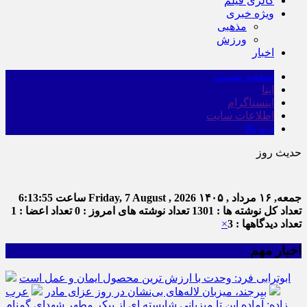
گالری فیلم
ویژه خبری
مذهبی
ورزش
اخبار
صفحه نخست
ایتا
اینستاگرام
اطلاعات سایت
برو بالا
حدیث روز
ا
جمعه, ۱۶ مرداد , ۱۴۰۵
Friday, 7 August , 2026
ساعت
6:13:55
تعداد کل نوشته ها : 1301
تعداد نوشته های امروز : 0
تعداد اعضا : 1
تعداد دیدگاهها : 3
×
اخبار مهم
ابوترابی فرد: وحدت با ارزش ترین محصول ایمان و عمل است
بیرجند، میزبان لاله‌های بی‌نشان در روز عزای مادر
عرب
زاده: آماده این تا میزبانی شایسته ای از پیکر مطهر شهدای گمنام