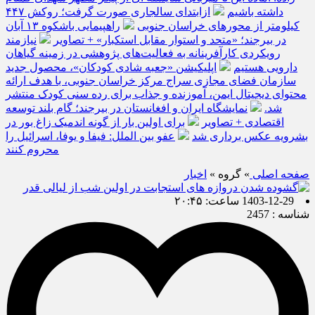
داشته باشیم
ازابتدای سالجاری صورت گرفت؛ روکش ۴۴۷
کیلومتر از محورهای خراسان جنوبی
راهپیمایی باشکوه ۱۳ آبان
در بیرجند؛ «متحد و استوار مقابل استکبار» + تصاویر
نیازمند
رویکردی کارآفرینانه به فعالیت‌های پژوهشی در زمینه گیاهان
دارویی هستیم
اپلیکیشن «جعبه شادی کودکان»، محصول جدید
سازمان فضای مجازی سراج مرکز خراسان جنوبی، با هدف ارائه
محتوای دیجیتال ایمن، آموزنده و جذاب برای رده سنی کودک منتشر
شد.
نمایشگاه ایران و افغانستان در بیرجند؛ گام بلند توسعه
اقتصادی + تصاویر
برای اولین بار از گونه اندمیک زاغ بور در
بشرویه عکس برداری شد
عفو بین الملل: فیفا و یوفا، اسرائیل را
محروم کنند
صفحه اصلی
» گروه »
اخبار
1403-12-29 ساعت: ۲۰:۴۵
شناسه : 2457