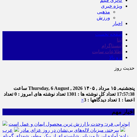
گالری فیلم
ویژه خبری
مذهبی
ورزش
اخبار
صفحه نخست
ایتا
اینستاگرام
اطلاعات سایت
برو بالا
حدیث روز
پنجشنبه, ۱۵ مرداد , ۱۴۰۵
Thursday, 6 August , 2026
ساعت
17:57:38
تعداد کل نوشته ها : 1301
تعداد نوشته های امروز : 0
تعداد
اعضا : 1
تعداد دیدگاهها : 3
×
اخبار مهم
ابوترابی فرد: وحدت با ارزش ترین محصول ایمان و عمل است
بیرجند، میزبان لاله‌های بی‌نشان در روز عزای مادر
عرب
زاده: آماده این تا میزبانی شایسته ای از پیکر مطهر شهدای گمنام