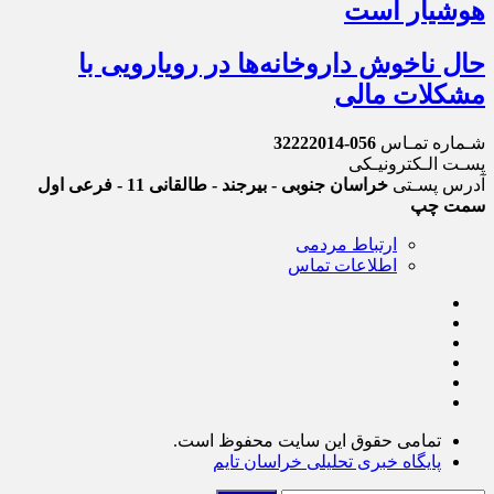
هوشیار است
حال ناخوش داروخانه‌ها در رویارویی با
مشکلات مالی
شـماره تمـاس
056-32222014
پسـت الـکترونیـکی
آدرس پسـتی
خراسان جنوبی - بیرجند - طالقانی 11 - فرعی اول
سمت چپ
ارتباط مردمی
اطلاعات تماس
تمامی حقوق این سایت محفوظ است.
پایگاه خبری تحلیلی خراسان تایم