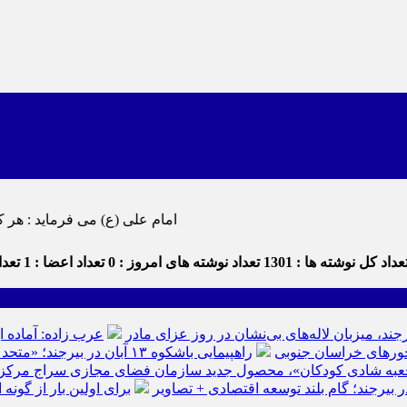
امام علی (ع) می فرماید : هر کس از خود بدگویی و انتقاد کند٬ خود را اصلاح کرده و هر کس خودستا
داد کل نوشته ها : 1301
تعداد نوشته های امروز : 0
تعداد اعضا : 1
تعداد
رجند، میزبان لاله‌های بی‌نشان در روز عزای مادر
عرب زاده: آماده ا
راهپیمایی باشکوه ۱۳ آبان در بیرجند؛ «متحد و استوار مقابل استکبار» + تصاویر
عبه شادی کودکان»، محصول جدید سازمان فضای مجازی سراج مرکز خرا
ر بیرجند؛ گام بلند توسعه اقتصادی + تصاویر
برای اولین بار از گون