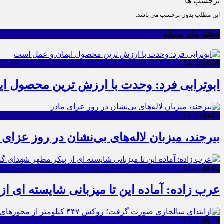
برچسب ها
این مطلب بدون برچسب می باشد.
نوشته های مشابه
1404-09-09
ابوترابی فرد: وحدت با ارزش ترین محصول ا
1404-09-03
بیرجند، میزبان لاله‌های بی‌نشان در روز عزای 
1404-09-02
عرب زاده: آماده این تا میزبانی شایسته ای ا
1404-08-14