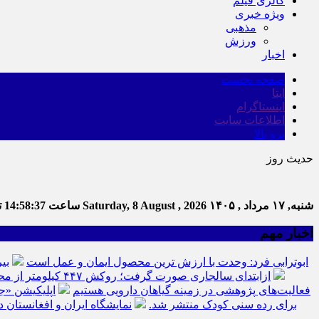
گالری فیلم
ویژه خبری
مذهبی
ورزش
اخبار
صفحه نخست
ایتا
اینستاگرام
اطلاعات سایت
برو بالا
حدیث روز
شنبه, ۱۷ مرداد , ۱۴۰۵
Saturday, 8 August , 2026
ساعت
14:58:38
تع
اخبار مهم
ابوترابی فرد: وحدت با ارزش ترین محصول ایمان و عمل است
بی
ازابتدای سالجاری صورت گرفت؛ روکش ۴۴۷ کیلومتر از محورهای خراسان جنوبی
فعالیت‌های پژوهشی در زمینه گیاهان دارویی هستیم
اپلیکیشن «ج
برای رده سنی کودک منتشر شد.
نمایشگاه ایران و افغانستان د