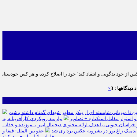
یی نماید٬ پس به تحقیق خویش را تباه نموده است.
 دیدگاهها : 3
×
ین تا میزبانی شایسته ای از پیکر مطهر شهدای گمنام داشته باشیم
نیازمند رویکردی کارآفرینانه به
سان جنوبی، با هدف ارائه محتوای دیجیتال ایمن، آموزنده و جذاب
ه اندمیک زاغ بور در بشرویه عکس برداری شد
عفو بین الملل: فیفا و
یوفا، اسرائیل را محروم کنند