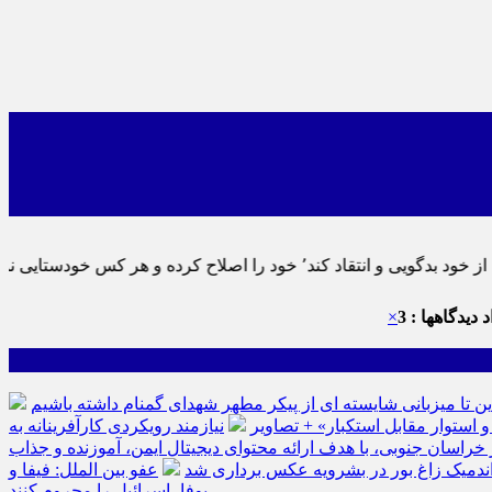
٬ پس به تحقیق خویش را تباه نموده است.
 دیدگاهها : 3
×
ین تا میزبانی شایسته ای از پیکر مطهر شهدای گمنام داشته باشیم
نیازمند رویکردی کارآفرینانه به
سان جنوبی، با هدف ارائه محتوای دیجیتال ایمن، آموزنده و جذاب
ه اندمیک زاغ بور در بشرویه عکس برداری شد
عفو بین الملل: فیفا و
یوفا، اسرائیل را محروم کنند