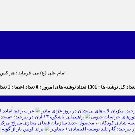
امام علی (ع) می فرماید : هر کس از خود بدگویی و انتقاد کند٬ خود را اصلاح کرده و هر کس خودستایی نماید
داد کل نوشته ها : 1301
تعداد نوشته های امروز : 0
تعداد اعضا : 1
تعداد
رجند، میزبان لاله‌های بی‌نشان در روز عزای مادر
عرب زاده: آماده ا
راهپیمایی باشکوه ۱۳ آبان در بیرجند؛ «متحد و استوار مقابل استکبار» + تصاویر
عبه شادی کودکان»، محصول جدید سازمان فضای مجازی سراج مرکز خرا
ر بیرجند؛ گام بلند توسعه اقتصادی + تصاویر
برای اولین بار از گون