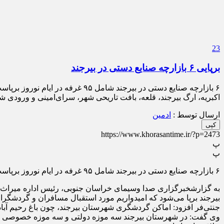
23
برپایی ۶ بازارچه صنایع دستی در بیرجند
۶ بازارچه صنایع دستی در بیرجند
اکبریه، ارگ بیرجند، قلعه، بافت تاریحی شهر، سرای‌امینی و ورودی ش
ارسال توسط :
ادمین
کپی
https://www.khorasantime.ir/?p=2473
پ
پ
۶ بازارچه صنایع دستی در بیرجند شامل ۹۵ غرفه در ایام نوروز برپاست.
به گزارشخبرگزاری صدا وسیمای خراسان جنوبی، رئیس اداره میراث فر
بیرجند برپا می‌شود که امیدواریم مورد استقبال مسافران و گردشگران
جنتی‌فر افزود: اماکن گردشگری شهرستان بیرجند، چون باغ رحیم آباد،
وی گفت: در شهرستان بیرجند سه موزه دولتی و سه موزه خصوصی شامل