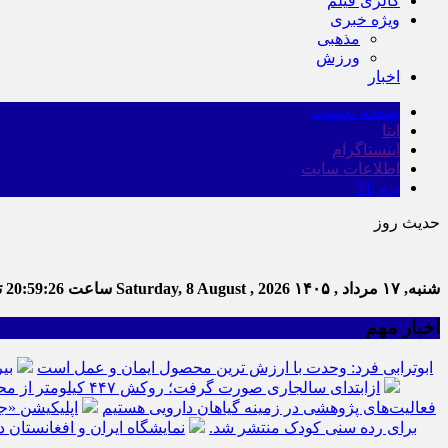
گالری فیلم
ویژه خبری
مذهبی
ورزش
اخبار
صفحه نخست
ایتا
اینستاگرام
اطلاعات سایت
برو بالا
حدیث روز
شنبه, ۱۷ مرداد , ۱۴۰۵
Saturday, 8 August , 2026
ساعت
20:59:26
تع
اخبار مهم
ابوترابی فرد: وحدت با ارزش ترین محصول ایمان و عمل است
بی
ازابتدای سالجاری صورت گرفت؛ روکش ۴۴۷ کیلومتر از محورهای خراسان جنوبی
فعالیت‌های پژوهشی در زمینه گیاهان دارویی هستیم
اپلیکیشن «ج
برای رده سنی کودک منتشر شد.
نمایشگاه ایران و افغانستان د