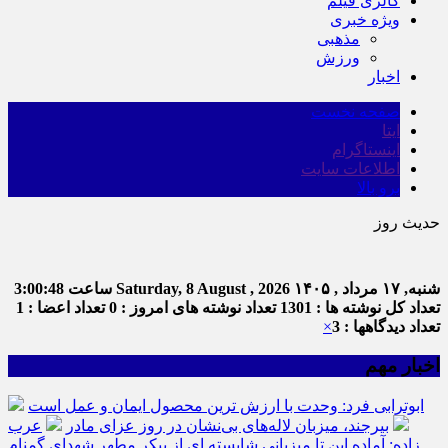
گالری فیلم
ویژه خبری
مذهبی
ورزش
اخبار
صفحه نخست
ایتا
اینستاگرام
اطلاعات سایت
برو بالا
حدیث روز
امام علی (ع) 
شنبه, ۱۷ مرداد , ۱۴۰۵
Saturday, 8 August , 2026
ساعت
3:00:48
تعداد کل نوشته ها : 1301
تعداد نوشته های امروز : 0
تعداد اعضا : 1
تعداد دیدگاهها : 3
×
اخبار مهم
ابوترابی فرد: وحدت با ارزش ترین محصول ایمان و عمل است
بیرجند، میزبان لاله‌های بی‌نشان در روز عزای مادر
عرب
زاده: آماده این تا میزبانی شایسته ای از پیکر مطهر شهدای گمنام