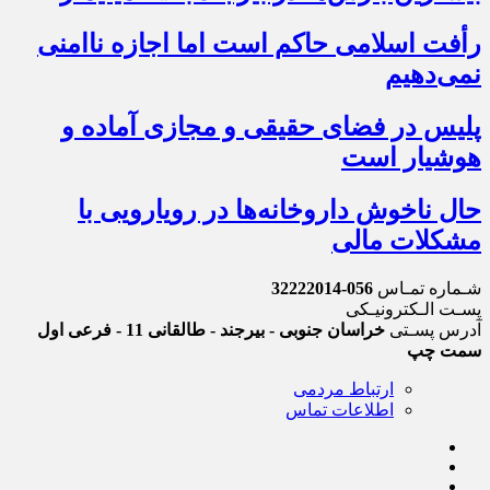
رأفت اسلامی حاکم است اما اجازه ناامنی
نمی‌دهیم
پلیس در فضای حقیقی و مجازی آماده و
هوشیار است
حال ناخوش داروخانه‌ها در رویارویی با
مشکلات مالی
شـماره تمـاس
056-32222014
پسـت الـکترونیـکی
آدرس پسـتی
خراسان جنوبی - بیرجند - طالقانی 11 - فرعی اول
سمت چپ
ارتباط مردمی
اطلاعات تماس