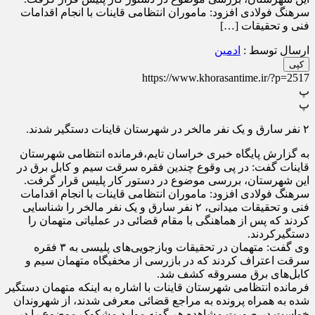
سرهنگ فولادی افزود: ماموران انتظامی قاینات با انجام اقدامات
فنی و تحقیقات […]
ارسال توسط :
ادمین
کپی
https://www.khorasantime.ir/?p=2517
پ
پ
۲ نفر سارق و یک نفر مالخر در شهرستان قاینات دستگیر شدند.
به گزارش پایگاه خبری خراسان تایم،فرمانده انتظامی شهرستان
قاینات گفت: در پی وقوع چندین فقره سرقت سیم و کابل برق در
این شهرستان، بررسی موضوع در دستور کار پلیس قرار گرفت.
سرهنگ فولادی افزود: ماموران انتظامی قاینات با انجام اقدامات
فنی و تحقیقات میدانی، ۲ نفر سارق و یک نفر مالخر را شناسایی
کردند که پس از هماهنگی با مقام قضائی در عملیاتی متهمان را
دستگیرکردند.
وی گفت: متهمان در تحقیقات وبازجویی‌های پلیسی به ۳ فقره
سرقت اعتراف کردند که در بازرسی از مخفیگاه متهمان سیم و
کابل‌های برق مسروقه کشف شد.
فرمانده انتظامی شهرستان قاینات با اشاره به اینکه متهمان دستگیر
شده به همراه پرونده به مراجع قضائی معرفی شدند، از شهروندان
خواست در صورت مشاهده هر گونه موارد مشکوک موضوع را در