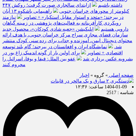
داشته باشیم
ازابتدای سالجاری صورت گرفت؛ روکش ۴۴۷
کیلومتر از محورهای خراسان جنوبی
راهپیمایی باشکوه ۱۳ آبان
در بیرجند؛ «متحد و استوار مقابل استکبار» + تصاویر
نیازمند
رویکردی کارآفرینانه به فعالیت‌های پژوهشی در زمینه گیاهان
دارویی هستیم
اپلیکیشن «جعبه شادی کودکان»، محصول جدید
سازمان فضای مجازی سراج مرکز خراسان جنوبی، با هدف ارائه
محتوای دیجیتال ایمن، آموزنده و جذاب برای رده سنی کودک منتشر
شد.
نمایشگاه ایران و افغانستان در بیرجند؛ گام بلند توسعه
اقتصادی + تصاویر
برای اولین بار از گونه اندمیک زاغ بور در
بشرویه عکس برداری شد
عفو بین الملل: فیفا و یوفا، اسرائیل را
محروم کنند
صفحه اصلی
» گروه »
اخبار
1404-01-09 ساعت: ۱۲:۳۶
شناسه : 2517