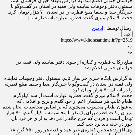
خراسان جنوبی اعلام شد. به گزارش پایگاه خبری خراسان تایم،
مسئول دفتر وجوهات نماینده ولی فقیه در استان در گفت‌و‌گو با
خبرنگار صدا و سیما مبلغ فطریه را در استان ۷۰ هزار تومان کرد.
حجت الاسلام میری گفت: فطریه عبارت است از سه […]
ارسال توسط :
ادمین
کپی
https://www.khorasantime.ir/?p=2519
پ
پ
مبلغ زکات فطریه و کفاره از سوی دفتر نماینده ولی فقیه در
خراسان جنوبی اعلام شد.
به گزارش پایگاه خبری خراسان تایم، مسئول دفتر وجوهات نماینده
ولی فقیه در استان در گفت‌و‌گو با خبرنگار صدا و سیما مبلغ فطریه
را در استان ۷۰ هزار تومان کرد.
حجت الاسلام میری گفت: فطریه عبارت است از سه کیلوگرم
طعام غالب هر مسلمان اعم از جو، گندم و برنج و اقلامی که
به‌عنوان طعام محسوب می‌شوند که بر اساس محاسبات انجام شده
میزان زکات فطره برای یک نفر با محاسبه سه کیلو گندم، ۷۰ هزار
تومان است و فردی که خرج خانه را می‌دهد به ازای هر فرد نان
خور در خانه باید پرداخت کند.
وی افزود: همچنین کفاره‌ی غیر عمد و فدیه هر روز ۷۵۰ گرم ۱۸