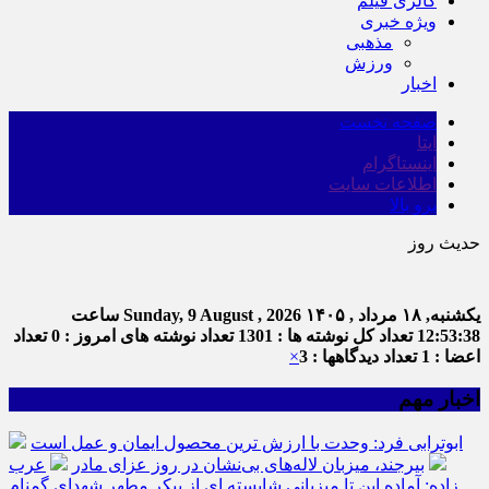
گالری فیلم
ویژه خبری
مذهبی
ورزش
اخبار
صفحه نخست
ایتا
اینستاگرام
اطلاعات سایت
برو بالا
حدیث روز
یکشنبه, ۱۸ مرداد , ۱۴۰۵
Sunday, 9 August , 2026
ساعت
12:53:38
تعداد کل نوشته ها : 1301
تعداد نوشته های امروز : 0
تعداد
اعضا : 1
تعداد دیدگاهها : 3
×
اخبار مهم
ابوترابی فرد: وحدت با ارزش ترین محصول ایمان و عمل است
بیرجند، میزبان لاله‌های بی‌نشان در روز عزای مادر
عرب
زاده: آماده این تا میزبانی شایسته ای از پیکر مطهر شهدای گمنام