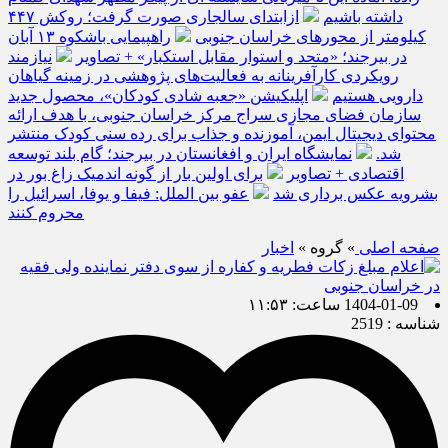
داشته باشیم
ازابتدای سالجاری صورت گرفت؛ روکش ۴۴۷
کیلومتر از محورهای خراسان جنوبی
راهپیمایی باشکوه ۱۳ آبان
در بیرجند؛ «متحد و استوار مقابل استکبار» + تصاویر
نیازمند
رویکردی کارآفرینانه به فعالیت‌های پژوهشی در زمینه گیاهان
دارویی هستیم
اپلیکیشن «جعبه شادی کودکان»، محصول جدید
سازمان فضای مجازی سراج مرکز خراسان جنوبی، با هدف ارائه
محتوای دیجیتال ایمن، آموزنده و جذاب برای رده سنی کودک منتشر
شد.
نمایشگاه ایران و افغانستان در بیرجند؛ گام بلند توسعه
اقتصادی + تصاویر
برای اولین بار از گونه اندمیک زاغ بور در
بشرویه عکس برداری شد
عفو بین الملل: فیفا و یوفا، اسرائیل را
محروم کنند
صفحه اصلی
» گروه »
اخبار
1404-01-09 ساعت: ۱۱:۵۳
شناسه : 2519