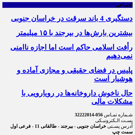
اجتماعی
دستگیری 4 باند سرقت در خراسان جنوبی
بیشترین بارش‌ها در بیرجند با ۱۵ میلیمتر
رأفت اسلامی حاکم است اما اجازه ناامنی
نمی‌دهیم
پلیس در فضای حقیقی و مجازی آماده و
هوشیار است
حال ناخوش داروخانه‌ها در رویارویی با
مشکلات مالی
شـماره تمـاس
056-32222014
پسـت الـکترونیـکی
آدرس پسـتی
خراسان جنوبی - بیرجند - طالقانی 11 - فرعی اول
سمت چپ