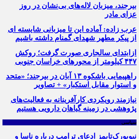
بیرجند، میزبان لاله‌های بی‌نشان در روز
عزای مادر
عرب زاده: آماده این تا میزبانی شایسته ای
از پیکر مطهر شهدای گمنام داشته باشیم
ازابتدای سالجاری صورت گرفت؛ روکش
۴۴۷ کیلومتر از محورهای خراسان جنوبی
راهپیمایی باشکوه ۱۳ آبان در بیرجند؛ «متحد
و استوار مقابل استکبار» + تصاویر
نیازمند رویکردی کارآفرینانه به فعالیت‌های
پژوهشی در زمینه گیاهان دارویی هستیم
سیاسی
نیویورک‌تایمز ادعای ترامپ درباره ناسا و