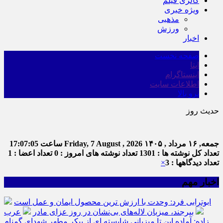
گالری فیلم
ویژه خبری
مذهبی
ورزش
اخبار
صفحه نخست
ایتا
اینستاگرام
اطلاعات سایت
برو بالا
حدیث روز
ام
جمعه, ۱۶ مرداد , ۱۴۰۵
Friday, 7 August , 2026
ساعت
17:07:05
تعداد کل نوشته ها : 1301
تعداد نوشته های امروز : 0
تعداد اعضا : 1
تعداد دیدگاهها : 3
×
اخبار مهم
ابوترابی فرد: وحدت با ارزش ترین محصول ایمان و عمل است
بیرجند، میزبان لاله‌های بی‌نشان در روز عزای مادر
عرب
زاده: آماده این تا میزبانی شایسته ای از پیکر مطهر شهدای گمنام