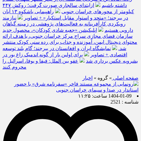
داشته باشیم
ازابتدای سالجاری صورت گرفت؛ روکش ۴۴۷
کیلومتر از محورهای خراسان جنوبی
راهپیمایی باشکوه ۱۳ آبان
در بیرجند؛ «متحد و استوار مقابل استکبار» + تصاویر
نیازمند
رویکردی کارآفرینانه به فعالیت‌های پژوهشی در زمینه گیاهان
دارویی هستیم
اپلیکیشن «جعبه شادی کودکان»، محصول جدید
سازمان فضای مجازی سراج مرکز خراسان جنوبی، با هدف ارائه
محتوای دیجیتال ایمن، آموزنده و جذاب برای رده سنی کودک منتشر
شد.
نمایشگاه ایران و افغانستان در بیرجند؛ گام بلند توسعه
اقتصادی + تصاویر
برای اولین بار از گونه اندمیک زاغ بور در
بشرویه عکس برداری شد
عفو بین الملل: فیفا و یوفا، اسرائیل را
محروم کنند
صفحه اصلی
» گروه »
اخبار
1404-01-09 ساعت: ۱۱:۲۵
شناسه : 2521