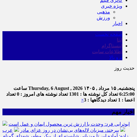
گالری فیلم
ویژه خبری
مذهبی
ورزش
اخبار
صفحه نخست
ایتا
اینستاگرام
اطلاعات سایت
برو بالا
حدیث روز
ام
پنجشنبه, ۱۵ مرداد , ۱۴۰۵
Thursday, 6 August , 2026
ساعت
6:25:01
تعداد کل نوشته ها : 1301
تعداد نوشته های امروز : 0
تعداد
اعضا : 1
تعداد دیدگاهها : 3
×
اخبار مهم
ابوترابی فرد: وحدت با ارزش ترین محصول ایمان و عمل است
بیرجند، میزبان لاله‌های بی‌نشان در روز عزای مادر
عرب
زاده: آماده این تا میزبانی شایسته ای از پیکر مطهر شهدای گمنام