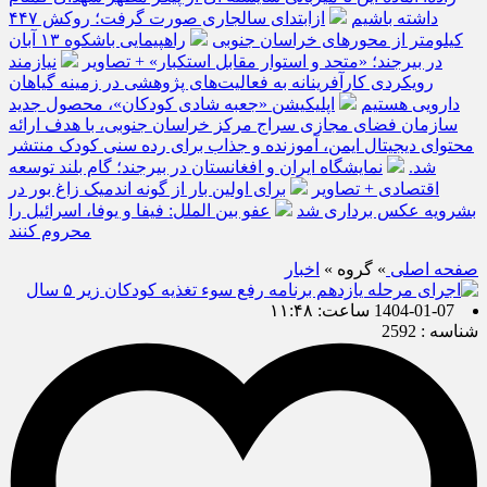
داشته باشیم
ازابتدای سالجاری صورت گرفت؛ روکش ۴۴۷
کیلومتر از محورهای خراسان جنوبی
راهپیمایی باشکوه ۱۳ آبان
در بیرجند؛ «متحد و استوار مقابل استکبار» + تصاویر
نیازمند
رویکردی کارآفرینانه به فعالیت‌های پژوهشی در زمینه گیاهان
دارویی هستیم
اپلیکیشن «جعبه شادی کودکان»، محصول جدید
سازمان فضای مجازی سراج مرکز خراسان جنوبی، با هدف ارائه
محتوای دیجیتال ایمن، آموزنده و جذاب برای رده سنی کودک منتشر
شد.
نمایشگاه ایران و افغانستان در بیرجند؛ گام بلند توسعه
اقتصادی + تصاویر
برای اولین بار از گونه اندمیک زاغ بور در
بشرویه عکس برداری شد
عفو بین الملل: فیفا و یوفا، اسرائیل را
محروم کنند
صفحه اصلی
» گروه »
اخبار
1404-01-07 ساعت: ۱۱:۴۸
شناسه : 2592