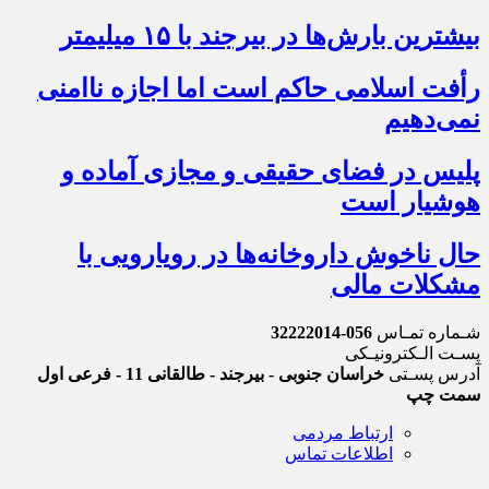
بیشترین بارش‌ها در بیرجند با ۱۵ میلیمتر
رأفت اسلامی حاکم است اما اجازه ناامنی
نمی‌دهیم
پلیس در فضای حقیقی و مجازی آماده و
هوشیار است
حال ناخوش داروخانه‌ها در رویارویی با
مشکلات مالی
شـماره تمـاس
056-32222014
پسـت الـکترونیـکی
آدرس پسـتی
خراسان جنوبی - بیرجند - طالقانی 11 - فرعی اول
سمت چپ
ارتباط مردمی
اطلاعات تماس