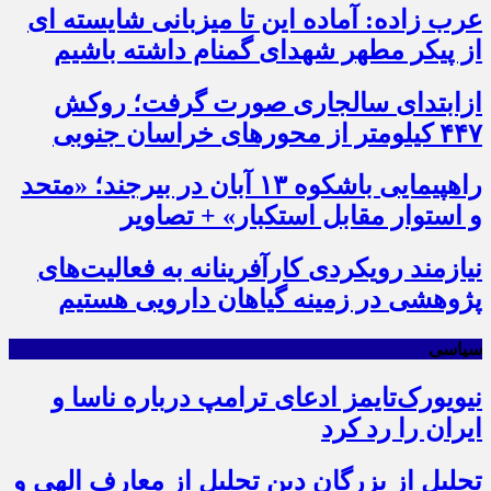
عرب زاده: آماده این تا میزبانی شایسته ای
از پیکر مطهر شهدای گمنام داشته باشیم
ازابتدای سالجاری صورت گرفت؛ روکش
۴۴۷ کیلومتر از محورهای خراسان جنوبی
راهپیمایی باشکوه ۱۳ آبان در بیرجند؛ «متحد
و استوار مقابل استکبار» + تصاویر
نیازمند رویکردی کارآفرینانه به فعالیت‌های
پژوهشی در زمینه گیاهان دارویی هستیم
سیاسی
نیویورک‌تایمز ادعای ترامپ درباره ناسا و
ایران را رد کرد
تجلیل از بزرگان دین تجلیل از معارف الهی و