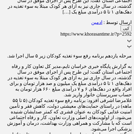
اجتماعی استان گفت: این طرح پس از اجرای موفق در سال
گذشته، در سال جاری نیز به ازای هر کودک مبتلا به سوء تغذیه در
دهک‌های ۱ تا ۵ درآمدی مبلغ یک […]
ارسال توسط :
ادمین
کپی
https://www.khorasantime.ir/?p=2592
پ
پ
مرحله یازدهم برنامه رفع سوء تغذیه کودکان زیر ۵ سال اجرا شد.
به گزارش پایگاه خبری خراسان تایم،مدیر کل تعاون کار و رفاه
اجتماعی استان گفت: این طرح پس از اجرای موفق در سال
گذشته، در سال جاری نیز به ازای هر کودک مبتلا به سوء تغذیه در
دهک‌های ۱ تا ۵ درآمدی مبلغ یک میلیون و صد هزار تومان و برای
افراد واقع در دهک‌های ۶ و ۷ درآمدی مبلغ ۶۶۰ هزار تومان به
حساب سرپرستان خانوار واریز شد.
غلامرضا اشرفی افزود: برنامه رفع سوء تغذیه کودکان (۵ تا ۵۵
ماهه) در راستای حمایت‌های معیشتی دولت، کاهش فقر و تأمین
امنیت غذایی کودکان به عنوان قشری که کمتر صدایشان شنیده
می‌شود، از اولویت‌های اصلی وزارت تعاون، کار و رفاه اجتماعی
است که با مشارکت و همراهی وزارت بهداشت، درمان و آموزش
پزشکی اجرا می‌شود.