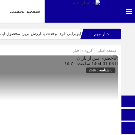
صفحه نخست
ج
ابوترابی فرد: وحدت با ارزش ترین محصول ای
اخبار مهم
عرب زاده: آماده این تا میزبانی شایسته ای از 
صفحه اصلی
» گروه »
اخبار
راهپیمایی باشکوه ۱۳ آبان در بیرجند؛ «متحد و استوار مقابل استکبار» + تصاویر
1404-01-06 ساعت: ۱۵:۲۰
اپلیکیشن «جعبه شادی کودکان»، محصول جدید س
شناسه : 2626
نمایشگاه ایران و افغانستان در بیرجند؛ گام بلن
عفو بین الملل: فیفا و یوفا، اسرائیل را محروم ک
صفحه نخست
ایتا
اینستاگرام