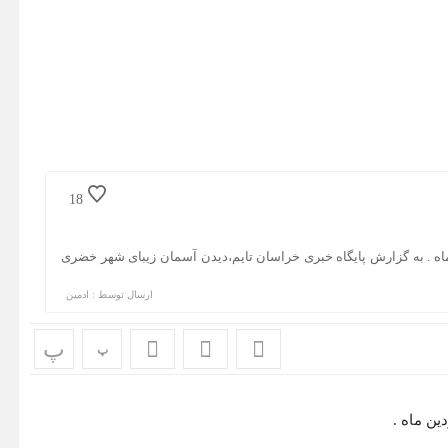
18
آسمان شهر خضری دشت بیاض امروز ۶ فروردین ماه . به گزارش پایگاه خبری خراسان تایم،دیدن آسمان زیبای شهر خضری
ارسال توسط :
ادمین
پ
پ