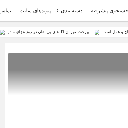
ستجوی پیشرفته
دسته بندی
پیوندهای سایت
تماس ب
مان و عمل است
بیرجند، میزبان لاله‌های بی‌نشان در روز عزای مادر
پیکر مطهر شهدای گمنام داشته باشیم
ازابتدای سالجاری صورت گرفت؛ روکش ۴۴۷ کیلومتر از محورهای 
نیازمند رویکردی کارآفرینانه به فعالیت
ازمان فضای مجازی سراج مرکز خراسان جنوبی، با هدف ارائه محتوای دیجیتا
د توسعه اقتصادی + تصاویر
برای اولین بار از گونه اندمیک زاغ بور در 
نند