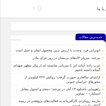
ا ما
خراسان جنوبی
جدیدترین مقالات
‌های پژوهشی در زمینه گیاهان دارویی هستیم
ل ایمن، آموزنده و جذاب برای رده سنی کودک منتشر شد.
ابوترابی فرد: وحدت با ارزش ترین محصول ایمان و عمل است
بشرویه عکس برداری شد
بیرجند، میزبان لاله‌های بی‌نشان در روز عزای مادر
عرب زاده: آماده این تا میزبانی شایسته ای از پیکر مطهر شهدای
گمنام داشته باشیم
ازابتدای سالجاری صورت گرفت؛ روکش ۴۴۷ کیلومتر از
محورهای خراسان جنوبی
راهپیمایی باشکوه ۱۳ آبان در بیرجند؛ «متحد و استوار مقابل
استکبار» + تصاویر
نیازمند رویکردی کارآفرینانه به فعالیت‌های پژوهشی در زمینه
گیاهان دارویی هستیم