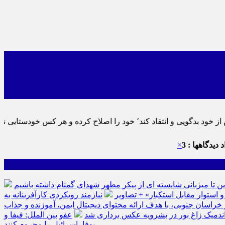
د٬ پس به تحقیق خویش را تباه نموده است.
 دیدگاهها : 3
×
ین تا میزبانی شایسته ای از پیکر مطهر شهدای گمنام داشته باشیم
نیازمند رویکردی کارآفرینانه به
سان جنوبی، با هدف ارائه محتوای دیجیتال ایمن، آموزنده و جذاب
ه اندمیک زاغ بور در بشرویه عکس برداری شد
عفو بین الملل: فیفا و
یوفا، اسرائیل را محروم کنند