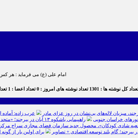
امام علی (ع) می فرماید : هر کس از خود بدگویی و انتقاد کند٬ خود را اصلاح کرده و هر کس خودستایی نمای
داد کل نوشته ها : 1301
تعداد نوشته های امروز : 0
تعداد اعضا : 1
تعداد
رجند، میزبان لاله‌های بی‌نشان در روز عزای مادر
عرب زاده: آماده ا
راهپیمایی باشکوه ۱۳ آبان در بیرجند؛ «متحد و استوار مقابل استکبار» + تصاویر
عبه شادی کودکان»، محصول جدید سازمان فضای مجازی سراج مرکز خرا
ر بیرجند؛ گام بلند توسعه اقتصادی + تصاویر
برای اولین بار از گون