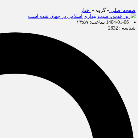
صفحه اصلی
» گروه »
اخبار
1404-01-06 ساعت: ۱۳:۵۷
شناسه : 2632