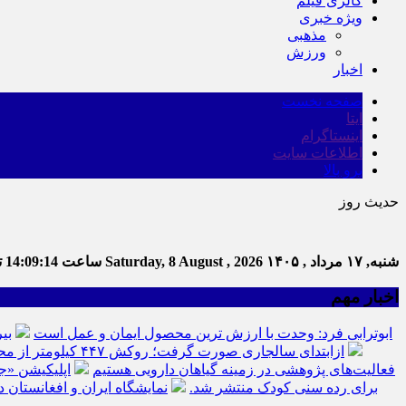
گالری فیلم
ویژه خبری
مذهبی
ورزش
اخبار
صفحه نخست
ایتا
اینستاگرام
اطلاعات سایت
برو بالا
حدیث روز
شنبه, ۱۷ مرداد , ۱۴۰۵
Saturday, 8 August , 2026
ساعت
14:09:15
تع
اخبار مهم
ابوترابی فرد: وحدت با ارزش ترین محصول ایمان و عمل است
بی
ازابتدای سالجاری صورت گرفت؛ روکش ۴۴۷ کیلومتر از محورهای خراسان جنوبی
فعالیت‌های پژوهشی در زمینه گیاهان دارویی هستیم
اپلیکیشن «ج
برای رده سنی کودک منتشر شد.
نمایشگاه ایران و افغانستان د