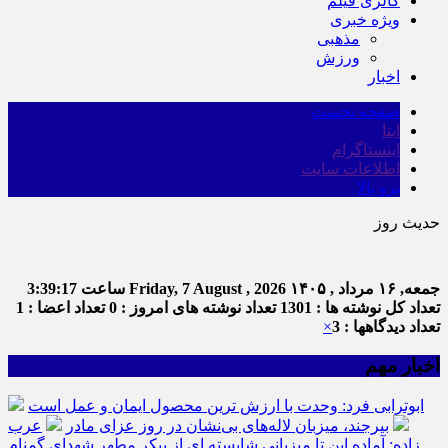
گالری فیلم
ویژه خبری
مذهبی
ورزش
اخبار
صفحه نخست
ایتا
اینستاگرام
اطلاعات سایت
برو بالا
حدیث روز
امام 
جمعه, ۱۶ مرداد , ۱۴۰۵
Friday, 7 August , 2026
ساعت
3:39:18
تعداد کل نوشته ها : 1301
تعداد نوشته های امروز : 0
تعداد اعضا : 1
تعداد دیدگاهها : 3
×
اخبار مهم
ابوترابی فرد: وحدت با ارزش ترین محصول ایمان و عمل است
بیرجند، میزبان لاله‌های بی‌نشان در روز عزای مادر
عرب
زاده: آماده این تا میزبانی شایسته ای از پیکر مطهر شهدای گمنام