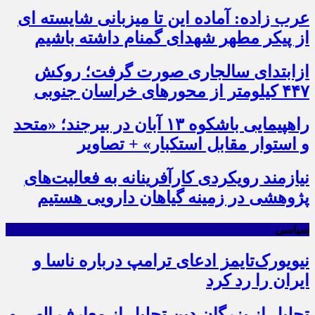
عرب زاده: آماده این تا میزبانی شایسته ای
از پیکر مطهر شهدای گمنام داشته باشیم
ازابتدای سالجاری صورت گرفت؛ روکش
۴۴۷ کیلومتر از محورهای خراسان جنوبی
راهپیمایی باشکوه ۱۳ آبان در بیرجند؛ «متحد
و استوار مقابل استکبار» + تصاویر
نیازمند رویکردی کارآفرینانه به فعالیت‌های
پژوهشی در زمینه گیاهان دارویی هستیم
سیاسی
نیویورک‌تایمز ادعای ترامپ درباره ناسا و
ایران را رد کرد
تجلیل از بزرگان دین تجلیل از معارف الهی و