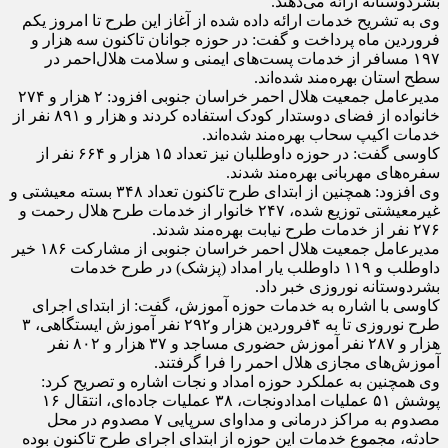
بشردوستانه ارائه می‌دهند.
وی به تشریح خدمات ارائه داده شده از آغاز این طرح تا امروز یکم
فروردین ماه پرداخت و گفت: در حوزه جوانان تاکنون سه هزار و
۱۹۷ مسافر از خدمات پست‌های ایمنی و سلامت هلال‌احمر در
سطح استان بهره‌مند شده‌اند.
مدیرعامل جمعیت هلال احمر خراسان جنوبی افزود: ۲ هزار و ۲۷۴
خانواده از فضای دوستدار کودک استفاده کردند و هزار و ۸۹۱ نفر از
خدمات اکیپ سحاب بهره‌مند شده‌اند.
کاوسی گفت: در حوزه داوطلبان نیز تعداد ۱۵ هزار و ۶۶۴ نفر از
سفره‌های مهربانی بهره‌مند شدند.
وی افزود: همچنین از ابتدای طرح تاکنون تعداد ۳۴۸ بسته معیشتی و
غیرمعیشتی توزیع شده، ۲۴۷ خانوار از خدمات طرح هلال رحمت و
۲۷۶ نفر از خدمات طرح نیابت بهره‌مند شدند.
مدیرعامل جمعیت هلال احمر خراسان جنوبی از مشارکت ۱۸۶ خیر
داوطلب و ۱۱۹ داوطلب یار امداد (پزشک) در طرح خدمات
بشردوستانه نوروزی خبر داد.
کاوسی با اشاره به خدمات حوزه آموزش، گفت: از ابتدای اجرای
طرح نوروزی تا به ۴فروردین هزار و‌۲۹۲ نفر آموزش ایستگاهی، ۳
هزار و ۲۸۷ نفر آموزش حضوری مساجد و ۳۷ هزار و ۸۰۲ نفر
آموزش‌های مجازی هلال احمر را فرا گرفتند.
وی همچنین به عملکرد حوزه امداد و نجات اشاره و تصریح کرد:
پوشش ۵۱ عملیات امدادونجات، ۳۸ عملیات جاده‌ای، انتقال ۱۶
مصدوم به مراکز درمانی و مداوای سرپایی ۷ مصدوم در محل
حادثه، مجموع خدمات این حوزه از ابتدای اجرای طرح تاکنون بوده