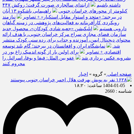
داشته باشیم
ازابتدای سالجاری صورت گرفت؛ روکش ۴۴۷
کیلومتر از محورهای خراسان جنوبی
راهپیمایی باشکوه ۱۳ آبان
در بیرجند؛ «متحد و استوار مقابل استکبار» + تصاویر
نیازمند
رویکردی کارآفرینانه به فعالیت‌های پژوهشی در زمینه گیاهان
دارویی هستیم
اپلیکیشن «جعبه شادی کودکان»، محصول جدید
سازمان فضای مجازی سراج مرکز خراسان جنوبی، با هدف ارائه
محتوای دیجیتال ایمن، آموزنده و جذاب برای رده سنی کودک منتشر
شد.
نمایشگاه ایران و افغانستان در بیرجند؛ گام بلند توسعه
اقتصادی + تصاویر
برای اولین بار از گونه اندمیک زاغ بور در
بشرویه عکس برداری شد
عفو بین الملل: فیفا و یوفا، اسرائیل را
محروم کنند
صفحه اصلی
» گروه »
اخبار
1404-01-05 ساعت: ۱۸:۲۰
شناسه : 2660