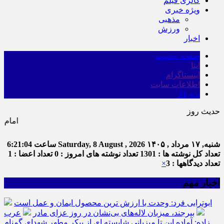
گالری فیلم
ویژه خبری
مذهبی
ورزش
اخبار
صفحه نخست
ایتا
اینستاگرام
اطلاعات سایت
برو بالا
حدیث روز
امام علی (ع) می فرماید 
شنبه, ۱۷ مرداد , ۱۴۰۵
Saturday, 8 August , 2026
ساعت
6:21:05
تعداد کل نوشته ها : 1301
تعداد نوشته های امروز : 0
تعداد اعضا : 1
تعداد دیدگاهها : 3
×
اخبار مهم
ابوترابی فرد: وحدت با ارزش ترین محصول ایمان و عمل است
بیرجند، میزبان لاله‌های بی‌نشان در روز عزای مادر
عرب
زاده: آماده این تا میزبانی شایسته ای از پیکر مطهر شهدای گمنام