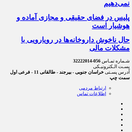
نمی‌دهیم
پلیس در فضای حقیقی و مجازی آماده و
هوشیار است
حال ناخوش داروخانه‌ها در رویارویی با
مشکلات مالی
شـماره تمـاس
056-32222014
پسـت الـکترونیـکی
آدرس پسـتی
خراسان جنوبی - بیرجند - طالقانی 11 - فرعی اول
سمت چپ
ارتباط مردمی
اطلاعات تماس