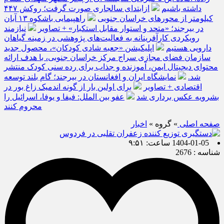
داشته باشیم
ازابتدای سالجاری صورت گرفت؛ روکش ۴۴۷
کیلومتر از محورهای خراسان جنوبی
راهپیمایی باشکوه ۱۳ آبان
در بیرجند؛ «متحد و استوار مقابل استکبار» + تصاویر
نیازمند
رویکردی کارآفرینانه به فعالیت‌های پژوهشی در زمینه گیاهان
دارویی هستیم
اپلیکیشن «جعبه شادی کودکان»، محصول جدید
سازمان فضای مجازی سراج مرکز خراسان جنوبی، با هدف ارائه
محتوای دیجیتال ایمن، آموزنده و جذاب برای رده سنی کودک منتشر
شد.
نمایشگاه ایران و افغانستان در بیرجند؛ گام بلند توسعه
اقتصادی + تصاویر
برای اولین بار از گونه اندمیک زاغ بور در
بشرویه عکس برداری شد
عفو بین الملل: فیفا و یوفا، اسرائیل را
محروم کنند
صفحه اصلی
» گروه »
اخبار
1404-01-05 ساعت: ۹:۵۱
شناسه : 2676