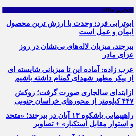
جدیدترین مقالات
ابوترابی فرد: وحدت با ارزش ترین محصول
ایمان و عمل است
بیرجند، میزبان لاله‌های بی‌نشان در روز
عزای مادر
عرب زاده: آماده این تا میزبانی شایسته ای
از پیکر مطهر شهدای گمنام داشته باشیم
ازابتدای سالجاری صورت گرفت؛ روکش
۴۴۷ کیلومتر از محورهای خراسان جنوبی
راهپیمایی باشکوه ۱۳ آبان در بیرجند؛ «متحد
و استوار مقابل استکبار» + تصاویر