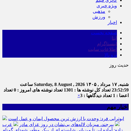
گالری فیلم
ویژه خبری
مذهبی
ورزش
اخبار
صفحه نخست
ایتا
اینستاگرام
اطلاعات سایت
برو بالا
حدیث روز
شنبه, ۱۷ مرداد , ۱۴۰۵
Saturday, 8 August , 2026
ساعت
23:52:59
تعداد کل نوشته ها : 1301
تعداد نوشته های امروز : 0
تعداد
اعضا : 1
تعداد دیدگاهها : 3
×
اخبار مهم
ابوترابی فرد: وحدت با ارزش ترین محصول ایمان و عمل است
بیرجند، میزبان لاله‌های بی‌نشان در روز عزای مادر
عرب
زاده: آماده این تا میزبانی شایسته ای از پیکر مطهر شهدای گمنام