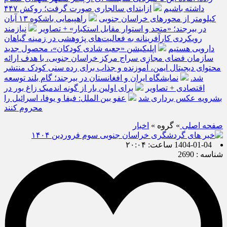
داشته باشیم
ازابتدای سالجاری صورت گرفت؛ روکش ۴۴۷
کیلومتر از محورهای خراسان جنوبی
راهپیمایی باشکوه ۱۳ آبان
در بیرجند؛ «متحد و استوار مقابل استکبار» + تصاویر
نیازمند
رویکردی کارآفرینانه به فعالیت‌های پژوهشی در زمینه گیاهان
دارویی هستیم
اپلیکیشن «جعبه شادی کودکان»، محصول جدید
سازمان فضای مجازی سراج مرکز خراسان جنوبی، با هدف ارائه
محتوای دیجیتال ایمن، آموزنده و جذاب برای رده سنی کودک منتشر
شد.
نمایشگاه ایران و افغانستان در بیرجند؛ گام بلند توسعه
اقتصادی + تصاویر
برای اولین بار از گونه اندمیک زاغ بور در
بشرویه عکس برداری شد
عفو بین الملل: فیفا و یوفا، اسرائیل را
محروم کنند
صفحه اصلی
» گروه »
اخبار
1404-01-04 ساعت: ۲۰:۰۴
شناسه : 2690