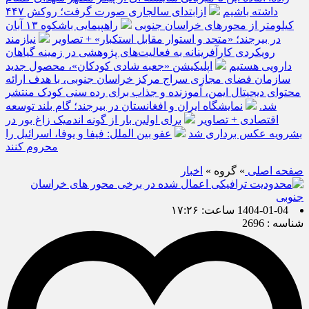
داشته باشیم
ازابتدای سالجاری صورت گرفت؛ روکش ۴۴۷
کیلومتر از محورهای خراسان جنوبی
راهپیمایی باشکوه ۱۳ آبان
در بیرجند؛ «متحد و استوار مقابل استکبار» + تصاویر
نیازمند
رویکردی کارآفرینانه به فعالیت‌های پژوهشی در زمینه گیاهان
دارویی هستیم
اپلیکیشن «جعبه شادی کودکان»، محصول جدید
سازمان فضای مجازی سراج مرکز خراسان جنوبی، با هدف ارائه
محتوای دیجیتال ایمن، آموزنده و جذاب برای رده سنی کودک منتشر
شد.
نمایشگاه ایران و افغانستان در بیرجند؛ گام بلند توسعه
اقتصادی + تصاویر
برای اولین بار از گونه اندمیک زاغ بور در
بشرویه عکس برداری شد
عفو بین الملل: فیفا و یوفا، اسرائیل را
محروم کنند
صفحه اصلی
» گروه »
اخبار
1404-01-04 ساعت: ۱۷:۲۶
شناسه : 2696