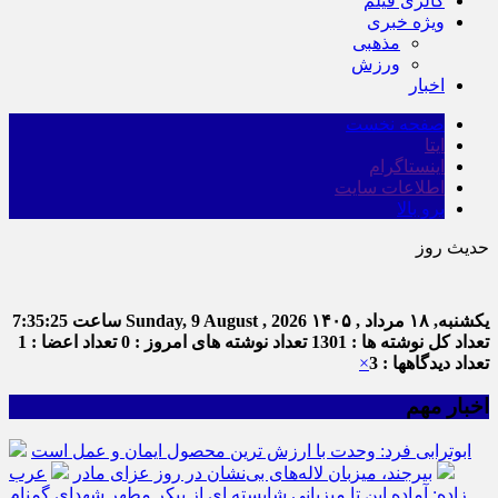
گالری فیلم
ویژه خبری
مذهبی
ورزش
اخبار
صفحه نخست
ایتا
اینستاگرام
اطلاعات سایت
برو بالا
حدیث روز
یکشنبه, ۱۸ مرداد , ۱۴۰۵
Sunday, 9 August , 2026
ساعت
7:35:25
تعداد کل نوشته ها : 1301
تعداد نوشته های امروز : 0
تعداد اعضا : 1
تعداد دیدگاهها : 3
×
اخبار مهم
ابوترابی فرد: وحدت با ارزش ترین محصول ایمان و عمل است
بیرجند، میزبان لاله‌های بی‌نشان در روز عزای مادر
عرب
زاده: آماده این تا میزبانی شایسته ای از پیکر مطهر شهدای گمنام