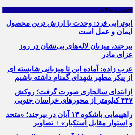
جدیدترین مقالات
ابوترابی فرد: وحدت با ارزش ترین محصول
ایمان و عمل است
بیرجند، میزبان لاله‌های بی‌نشان در روز
عزای مادر
عرب زاده: آماده این تا میزبانی شایسته ای
از پیکر مطهر شهدای گمنام داشته باشیم
ازابتدای سالجاری صورت گرفت؛ روکش
۴۴۷ کیلومتر از محورهای خراسان جنوبی
راهپیمایی باشکوه ۱۳ آبان در بیرجند؛ «متحد
و استوار مقابل استکبار» + تصاویر