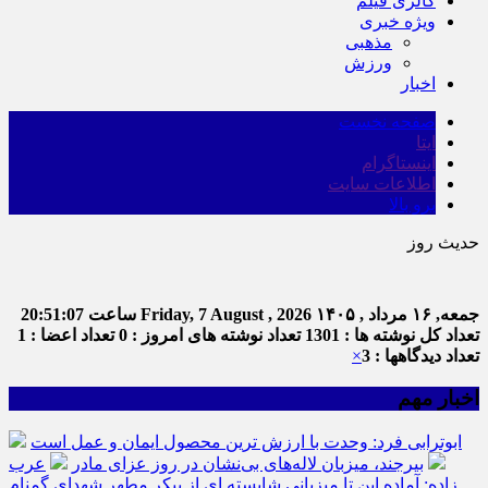
گالری فیلم
ویژه خبری
مذهبی
ورزش
اخبار
صفحه نخست
ایتا
اینستاگرام
اطلاعات سایت
برو بالا
حدیث روز
جمعه, ۱۶ مرداد , ۱۴۰۵
Friday, 7 August , 2026
ساعت
20:51:07
تعداد کل نوشته ها : 1301
تعداد نوشته های امروز : 0
تعداد اعضا : 1
تعداد دیدگاهها : 3
×
اخبار مهم
ابوترابی فرد: وحدت با ارزش ترین محصول ایمان و عمل است
بیرجند، میزبان لاله‌های بی‌نشان در روز عزای مادر
عرب
زاده: آماده این تا میزبانی شایسته ای از پیکر مطهر شهدای گمنام