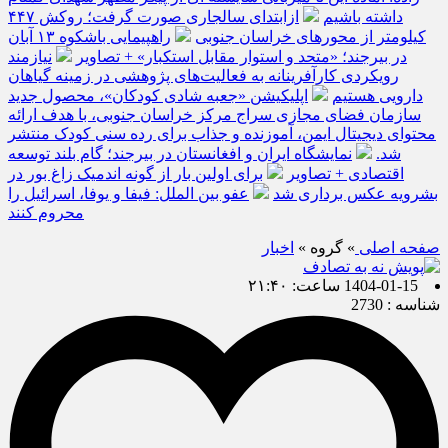
داشته باشیم
ازابتدای سالجاری صورت گرفت؛ روکش ۴۴۷
کیلومتر از محورهای خراسان جنوبی
راهپیمایی باشکوه ۱۳ آبان
در بیرجند؛ «متحد و استوار مقابل استکبار» + تصاویر
نیازمند
رویکردی کارآفرینانه به فعالیت‌های پژوهشی در زمینه گیاهان
دارویی هستیم
اپلیکیشن «جعبه شادی کودکان»، محصول جدید
سازمان فضای مجازی سراج مرکز خراسان جنوبی، با هدف ارائه
محتوای دیجیتال ایمن، آموزنده و جذاب برای رده سنی کودک منتشر
شد.
نمایشگاه ایران و افغانستان در بیرجند؛ گام بلند توسعه
اقتصادی + تصاویر
برای اولین بار از گونه اندمیک زاغ بور در
بشرویه عکس برداری شد
عفو بین الملل: فیفا و یوفا، اسرائیل را
محروم کنند
صفحه اصلی
» گروه »
اخبار
1404-01-15 ساعت: ۲۱:۴۰
شناسه : 2730