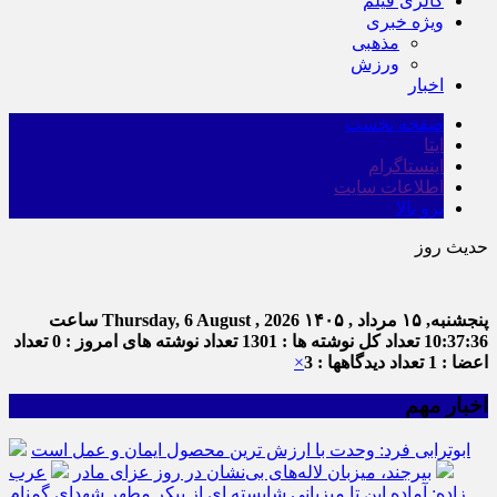
گالری فیلم
ویژه خبری
مذهبی
ورزش
اخبار
صفحه نخست
ایتا
اینستاگرام
اطلاعات سایت
برو بالا
حدیث روز
پنجشنبه, ۱۵ مرداد , ۱۴۰۵
Thursday, 6 August , 2026
ساعت
10:37:36
تعداد کل نوشته ها : 1301
تعداد نوشته های امروز : 0
تعداد
اعضا : 1
تعداد دیدگاهها : 3
×
اخبار مهم
ابوترابی فرد: وحدت با ارزش ترین محصول ایمان و عمل است
بیرجند، میزبان لاله‌های بی‌نشان در روز عزای مادر
عرب
زاده: آماده این تا میزبانی شایسته ای از پیکر مطهر شهدای گمنام