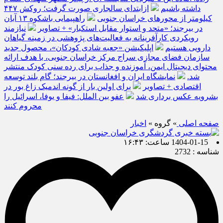
داشته باشیم
ازابتدای سالجاری صورت گرفت؛ روکش ۴۴۷
کیلومتر از محورهای خراسان جنوبی
راهپیمایی باشکوه ۱۳ آبان
در بیرجند؛ «متحد و استوار مقابل استکبار» + تصاویر
نیازمند
رویکردی کارآفرینانه به فعالیت‌های پژوهشی در زمینه گیاهان
دارویی هستیم
اپلیکیشن «جعبه شادی کودکان»، محصول جدید
سازمان فضای مجازی سراج مرکز خراسان جنوبی، با هدف ارائه
محتوای دیجیتال ایمن، آموزنده و جذاب برای رده سنی کودک منتشر
شد.
نمایشگاه ایران و افغانستان در بیرجند؛ گام بلند توسعه
اقتصادی + تصاویر
برای اولین بار از گونه اندمیک زاغ بور در
بشرویه عکس برداری شد
عفو بین الملل: فیفا و یوفا، اسرائیل را
محروم کنند
صفحه اصلی
» گروه »
اخبار
1404-01-15 ساعت: ۱۶:۴۳
شناسه : 2732