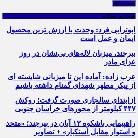
ثبت دیدگاه
جدیدترین مقالات
ابوترابی فرد: وحدت با ارزش ترین محصول
ایمان و عمل است
بیرجند، میزبان لاله‌های بی‌نشان در روز
عزای مادر
عرب زاده: آماده این تا میزبانی شایسته ای
از پیکر مطهر شهدای گمنام داشته باشیم
ازابتدای سالجاری صورت گرفت؛ روکش
۴۴۷ کیلومتر از محورهای خراسان جنوبی
راهپیمایی باشکوه ۱۳ آبان در بیرجند؛ «متحد
و استوار مقابل استکبار» + تصاویر