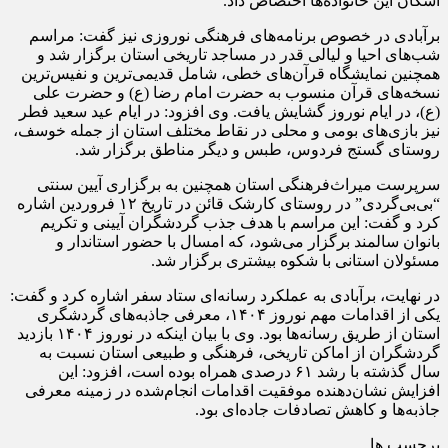
اسکان این خانواده‌ها اختصاص داد.
برآبادی در خصوص برنامه‌های فرهنگی نوروزی نیز گفت: مراسم
شب‌های احیا و لیالی قدر در مساجد تاریخی استان برگزار شد و
همچنین نمایشگاه قرآن‌های خطی، شامل قدیمی‌ترین و نفیس‌ترین
نسخه‌های قرآن منسوب به حضرت امام رضا (ع) و حضرت علی
(ع)، در ایام نوروز گشایش یافت. وی افزود: در ایام عید سعید فطر
نیز بازی‌های بومی و محلی در نقاط مختلف استان از جمله خوسف،
روستای گستج فردوس، طبس و دیگر مناطق برگزار شد.
سرپرست میراث‌فرهنگی استان همچنین به برگزاری آیین سنتی
“بی‌بی‌گردی” در روستای کارشک قائن در تاریخ ۱۲ فروردین اشاره
کرد و گفت: این مراسم با هدف جذب گردشگران آیینی و تکریم
بانوان سالمند برگزار می‌شود، که امسال با حضور استاندار و
مسئولان استانی با شکوه بیشتری برگزار شد.
در نهایت، برآبادی به عملکرد رسانه‌ای ستاد سفر اشاره کرد و گفت:
یکی از اقدامات مهم نوروز ۱۴۰۴، معرفی جاذبه‌های گردشگری
استان از طریق رسانه‌ها بود. وی با بیان اینکه در نوروز ۱۴۰۴ بازدید
گردشگران از اماکن تاریخی، فرهنگی و طبیعی استان نسبت به
سال گذشته با رشد ۶۱ درصدی همراه بوده است، افزود: این
افزایش نشان‌دهنده موفقیت اقدامات انجام‌شده در زمینه معرفی
جاذبه‌ها و کاهش تصادفات جاده‌ای بود.
برچسب ها