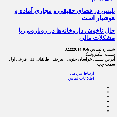
پلیس در فضای حقیقی و مجازی آماده و
هوشیار است
حال ناخوش داروخانه‌ها در رویارویی با
مشکلات مالی
شـماره تمـاس
056-32222014
پسـت الـکترونیـکی
آدرس پسـتی
خراسان جنوبی - بیرجند - طالقانی 11 - فرعی اول
سمت چپ
ارتباط مردمی
اطلاعات تماس