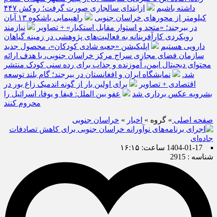
داشته باشیم
ازابتدای سالجاری صورت گرفت؛ روکش ۴۴۷
کیلومتر از محورهای خراسان جنوبی
راهپیمایی باشکوه ۱۳ آبان
در بیرجند؛ «متحد و استوار مقابل استکبار» + تصاویر
نیازمند
رویکردی کارآفرینانه به فعالیت‌های پژوهشی در زمینه گیاهان
دارویی هستیم
اپلیکیشن «جعبه شادی کودکان»، محصول جدید
سازمان فضای مجازی سراج مرکز خراسان جنوبی، با هدف ارائه
محتوای دیجیتال ایمن، آموزنده و جذاب برای رده سنی کودک منتشر
شد.
نمایشگاه ایران و افغانستان در بیرجند؛ گام بلند توسعه
اقتصادی + تصاویر
برای اولین بار از گونه اندمیک زاغ بور در
بشرویه عکس برداری شد
عفو بین الملل: فیفا و یوفا، اسرائیل را
محروم کنند
صفحه اصلی
» گروه »
اخبار
»
خراسان جنوبی
1404-01-17 ساعت: ۱۶:۱۵
شناسه : 2915