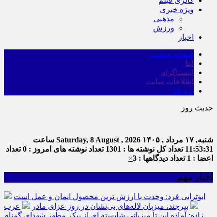
گالری فیلم
ویژه خبری
مذهبی
ورزش
اخبار
صفحه نخست
ایتا
اینستاگرام
اطلاعات سایت
برو بالا
حدیث روز
امام علی 
شنبه, ۱۷ مرداد , ۱۴۰۵
Saturday, 8 August , 2026
ساعت
11:53:31
تعداد کل نوشته ها : 1301
تعداد نوشته های امروز : 0
تعداد
اعضا : 1
تعداد دیدگاهها : 3
×
اخبار مهم
ابوترابی فرد: وحدت با ارزش ترین محصول ایمان و عمل است
بیرجند، میزبان لاله‌های بی‌نشان در روز عزای مادر
عرب
زاده: آماده این تا میزبانی شایسته ای از پیکر مطهر شهدای گمنام