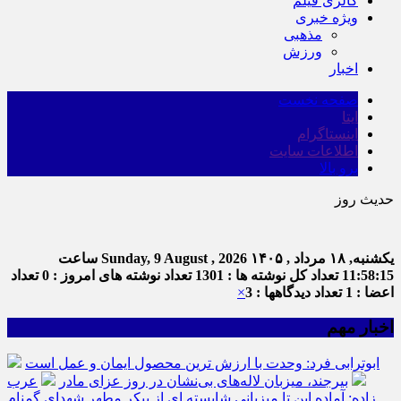
گالری فیلم
ویژه خبری
مذهبی
ورزش
اخبار
صفحه نخست
ایتا
اینستاگرام
اطلاعات سایت
برو بالا
حدیث روز
ام
یکشنبه, ۱۸ مرداد , ۱۴۰۵
Sunday, 9 August , 2026
ساعت
11:58:16
تعداد کل نوشته ها : 1301
تعداد نوشته های امروز : 0
تعداد
اعضا : 1
تعداد دیدگاهها : 3
×
اخبار مهم
ابوترابی فرد: وحدت با ارزش ترین محصول ایمان و عمل است
بیرجند، میزبان لاله‌های بی‌نشان در روز عزای مادر
عرب
زاده: آماده این تا میزبانی شایسته ای از پیکر مطهر شهدای گمنام