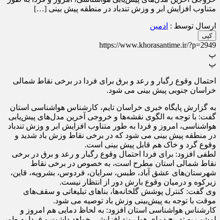
متناوب افزایش ابر و وزش تندباد در منطقه پیش بینی […]
ارسال توسط :
ادمین
کپی
https://www.khorasantime.ir/?p=2949
پ
پ
احتمال وقوع رگبار و رعد و برق برای فردا در برخی نقاط شمالی
خراسان جنوبی پیش بینی می شود.
به گزارش پایگاه خبری خراسان تایم، کارشناس هواشناسی استان
گفت: با توجه به الگوی نقشه‌ها و خروجی آخرین مدل‌های پیش‌یابی
هواشناسی، امروز و فردا به طور متناوب افزایش ابر و وزش تندباد
در منطقه پیش بینی می شود که در برخی نقاط وزش باد شدید و
وقوع گرد و خاک هم قابل پیش بینی است.
لطفی افزود: برای فردا احتمال وقوع رگبار و رعد و برق در برخی
نقاط شمالی استان مطرح است، به خصوص در برخی نقاط
شهرستان‌های عشق آباد، طبس، سرایان، فردوس، بشرویه، قاین،
زیرکوه و درمیان وقوع بارش دور از انتظار نیست.
وی گفت: کنترل پوشش گلخانه‌ها، بناهای تبلیغاتی و سقف‌های
موقت با توجه به پیش‌بینی وزش باد توصیه می‌ شود.
کارشناس هواشناسی استان افزود: به لحاظ دمایی هم امروز و
امشب به تدریج دمای هوا روند افزایشی خواهد داشت و فردا به طور