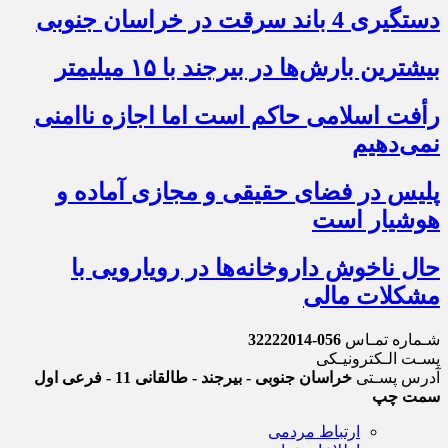
دستگیری 4 باند سرقت در خراسان جنوبی
بیشترین بارش‌ها در بیرجند با ۱۵ میلیمتر
رأفت اسلامی حاکم است اما اجازه ناامنی
نمی‌دهیم
پلیس در فضای حقیقی و مجازی آماده و
هوشیار است
حال ناخوش داروخانه‌ها در رویارویی با
مشکلات مالی
شـماره تمـاس
056-32222014
پسـت الـکترونیـکی
آدرس پسـتی
خراسان جنوبی - بیرجند - طالقانی 11 - فرعی اول
سمت چپ
ارتباط مردمی