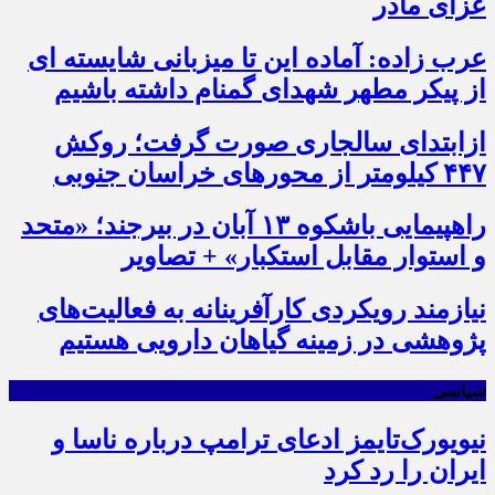
عزای مادر
عرب زاده: آماده این تا میزبانی شایسته ای
از پیکر مطهر شهدای گمنام داشته باشیم
ازابتدای سالجاری صورت گرفت؛ روکش
۴۴۷ کیلومتر از محورهای خراسان جنوبی
راهپیمایی باشکوه ۱۳ آبان در بیرجند؛ «متحد
و استوار مقابل استکبار» + تصاویر
نیازمند رویکردی کارآفرینانه به فعالیت‌های
پژوهشی در زمینه گیاهان دارویی هستیم
سیاسی
نیویورک‌تایمز ادعای ترامپ درباره ناسا و
ایران را رد کرد