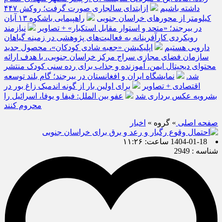
داشته باشیم
ازابتدای سالجاری صورت گرفت؛ روکش ۴۴۷
کیلومتر از محورهای خراسان جنوبی
راهپیمایی باشکوه ۱۳ آبان
در بیرجند؛ «متحد و استوار مقابل استکبار» + تصاویر
نیازمند
رویکردی کارآفرینانه به فعالیت‌های پژوهشی در زمینه گیاهان
دارویی هستیم
اپلیکیشن «جعبه شادی کودکان»، محصول جدید
سازمان فضای مجازی سراج مرکز خراسان جنوبی، با هدف ارائه
محتوای دیجیتال ایمن، آموزنده و جذاب برای رده سنی کودک منتشر
شد.
نمایشگاه ایران و افغانستان در بیرجند؛ گام بلند توسعه
اقتصادی + تصاویر
برای اولین بار از گونه اندمیک زاغ بور در
بشرویه عکس برداری شد
عفو بین الملل: فیفا و یوفا، اسرائیل را
محروم کنند
صفحه اصلی
» گروه »
اخبار
1404-01-18 ساعت: ۱۱:۲۶
شناسه : 2949