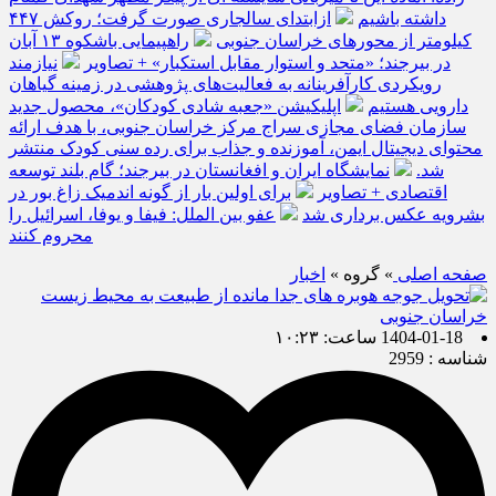
داشته باشیم
ازابتدای سالجاری صورت گرفت؛ روکش ۴۴۷
کیلومتر از محورهای خراسان جنوبی
راهپیمایی باشکوه ۱۳ آبان
در بیرجند؛ «متحد و استوار مقابل استکبار» + تصاویر
نیازمند
رویکردی کارآفرینانه به فعالیت‌های پژوهشی در زمینه گیاهان
دارویی هستیم
اپلیکیشن «جعبه شادی کودکان»، محصول جدید
سازمان فضای مجازی سراج مرکز خراسان جنوبی، با هدف ارائه
محتوای دیجیتال ایمن، آموزنده و جذاب برای رده سنی کودک منتشر
شد.
نمایشگاه ایران و افغانستان در بیرجند؛ گام بلند توسعه
اقتصادی + تصاویر
برای اولین بار از گونه اندمیک زاغ بور در
بشرویه عکس برداری شد
عفو بین الملل: فیفا و یوفا، اسرائیل را
محروم کنند
صفحه اصلی
» گروه »
اخبار
1404-01-18 ساعت: ۱۰:۲۳
شناسه : 2959