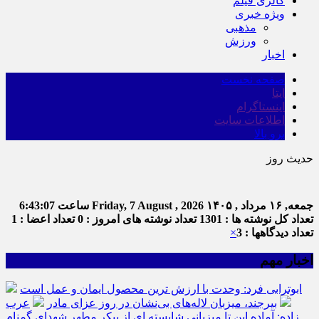
گالری فیلم
ویژه خبری
مذهبی
ورزش
اخبار
صفحه نخست
ایتا
اینستاگرام
اطلاعات سایت
برو بالا
حدیث روز
ا
جمعه, ۱۶ مرداد , ۱۴۰۵
Friday, 7 August , 2026
ساعت
6:43:07
تعداد کل نوشته ها : 1301
تعداد نوشته های امروز : 0
تعداد اعضا : 1
تعداد دیدگاهها : 3
×
اخبار مهم
ابوترابی فرد: وحدت با ارزش ترین محصول ایمان و عمل است
بیرجند، میزبان لاله‌های بی‌نشان در روز عزای مادر
عرب
زاده: آماده این تا میزبانی شایسته ای از پیکر مطهر شهدای گمنام