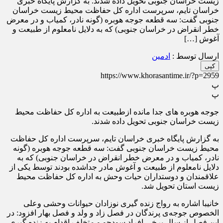
زیست خراسان جنوبی تحویل داده شدند. به گزارش پایگاه خبری
خراسان تایم، سرپرست اداره کل حفاظت محیط زیست خراسان
جنوبی گفت: سه قطعه جوجه هوبره (گونه نادر، کمیاب و در معرض
خطر انقراض در خراسان جنوبی) که به دلایل نامعلوم از طبیعت و
آغوش […]
ارسال توسط :
ادمین
کپی
https://www.khorasantime.ir/?p=2959
پ
پ
جوجه هوبره های جدا مانده ازطبیعت به اداره کل حفاظت محیط
زیست خراسان جنوبی تحویل داده شدند.
به گزارش پایگاه خبری خراسان تایم، سرپرست اداره کل حفاظت
محیط زیست خراسان جنوبی گفت: سه قطعه جوجه هوبره (گونه
نادر، کمیاب و در معرض خطر انقراض در خراسان جنوبی) که به
دلایل نامعلوم از طبیعت و آغوش مادر جداشده بودند توسط یکی از
علاقمندان و دوستداران حیات وحش به اداره کل حفاظت محیط
زیست استان تحویل شد.
خانیبا اشاره به رواج زنده گیری نوزادان حیوانات وحشی وعلی
الخصوص جوجه‌ی پرندگان در فصل زاد و ولد و فصل بهار افزود: در
این فصل از سال برخی افراد سودجو و متخلف اقدام به زنده گیری