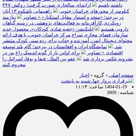
داشته باشیم
ازابتدای سالجاری صورت گرفت؛ روکش ۴۴۷
کیلومتر از محورهای خراسان جنوبی
راهپیمایی باشکوه ۱۳ آبان
در بیرجند؛ «متحد و استوار مقابل استکبار» + تصاویر
نیازمند
رویکردی کارآفرینانه به فعالیت‌های پژوهشی در زمینه گیاهان
دارویی هستیم
اپلیکیشن «جعبه شادی کودکان»، محصول جدید
سازمان فضای مجازی سراج مرکز خراسان جنوبی، با هدف ارائه
محتوای دیجیتال ایمن، آموزنده و جذاب برای رده سنی کودک منتشر
شد.
نمایشگاه ایران و افغانستان در بیرجند؛ گام بلند توسعه
اقتصادی + تصاویر
برای اولین بار از گونه اندمیک زاغ بور در
بشرویه عکس برداری شد
عفو بین الملل: فیفا و یوفا، اسرائیل را
محروم کنند
صفحه اصلی
» گروه »
اخبار
1404-01-19 ساعت: ۱۱:۱۴
شناسه : 3009