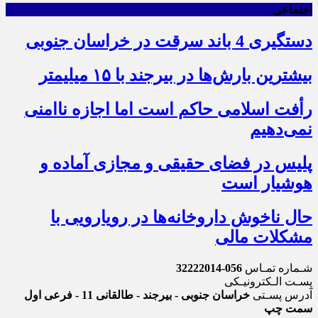
اجتماعی
دستگیری 4 باند سرقت در خراسان جنوبی
بیشترین بارش‌ها در بیرجند با ۱۵ میلیمتر
رأفت اسلامی حاکم است اما اجازه ناامنی
نمی‌دهیم
پلیس در فضای حقیقی و مجازی آماده و
هوشیار است
حال ناخوش داروخانه‌ها در رویارویی با
مشکلات مالی
شـماره تمـاس
056-32222014
پسـت الـکترونیـکی
آدرس پسـتی
خراسان جنوبی - بیرجند - طالقانی 11 - فرعی اول
سمت چپ