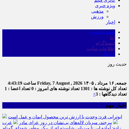
گالری فیلم
ویژه خبری
مذهبی
ورزش
اخبار
صفحه نخست
ایتا
اینستاگرام
اطلاعات سایت
برو بالا
حدیث روز
جمعه, ۱۶ مرداد , ۱۴۰۵
Friday, 7 August , 2026
ساعت
4:43:19
تعداد کل نوشته ها : 1301
تعداد نوشته های امروز : 0
تعداد اعضا : 1
تعداد دیدگاهها : 3
×
اخبار مهم
ابوترابی فرد: وحدت با ارزش ترین محصول ایمان و عمل است
بیرجند، میزبان لاله‌های بی‌نشان در روز عزای مادر
عرب
زاده: آماده این تا میزبانی شایسته ای از پیکر مطهر شهدای گمنام