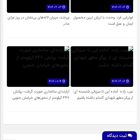
1404-09-03
1404-09-09
ابوترابی فرد: وحدت با ارزش ترین محصول
بیرجند، میزبان لاله‌های بی‌نشان در روز عزای
ایمان و عمل است
مادر
1404-08-14
1404-09-02
عرب زاده: آماده این تا میزبانی شایسته ای
ازابتدای سالجاری صورت گرفت؛ روکش
از پیکر مطهر شهدای گمنام داشته باشیم
۴۴۷ کیلومتر از محورهای خراسان جنوبی
ثبت دیدگاه