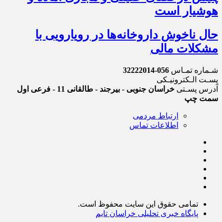
هوشیار است
حال ناخوش داروخانه‌ها در رویارویی با
مشکلات مالی
شـماره تمـاس
056-32222014
پسـت الـکترونیـکی
آدرس پسـتی
خراسان جنوبی - بیرجند - طالقانی 11 - فرعی اول
سمت چپ
ارتباط مردمی
اطلاعات تماس
تمامی حقوق این سایت محفوظ است.
پایگاه خبری تحلیلی خراسان تایم