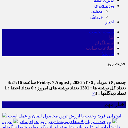
گالری فیلم
ویژه خبری
مذهبی
ورزش
اخبار
صفحه نخست
ایتا
اینستاگرام
اطلاعات سایت
برو بالا
حدیث روز
جمعه, ۱۶ مرداد , ۱۴۰۵
Friday, 7 August , 2026
ساعت
4:21:17
تعداد کل نوشته ها : 1301
تعداد نوشته های امروز : 0
تعداد اعضا : 1
تعداد دیدگاهها : 3
×
اخبار مهم
ابوترابی فرد: وحدت با ارزش ترین محصول ایمان و عمل است
بیرجند، میزبان لاله‌های بی‌نشان در روز عزای مادر
عرب
زاده: آماده این تا میزبانی شایسته ای از پیکر مطهر شهدای گمنام