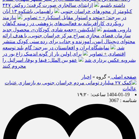
داشته باشیم
ازابتدای سالجاری صورت گرفت؛ روکش ۴۴۷
کیلومتر از محورهای خراسان جنوبی
راهپیمایی باشکوه ۱۳ آبان
در بیرجند؛ «متحد و استوار مقابل استکبار» + تصاویر
نیازمند
رویکردی کارآفرینانه به فعالیت‌های پژوهشی در زمینه گیاهان
دارویی هستیم
اپلیکیشن «جعبه شادی کودکان»، محصول جدید
سازمان فضای مجازی سراج مرکز خراسان جنوبی، با هدف ارائه
محتوای دیجیتال ایمن، آموزنده و جذاب برای رده سنی کودک منتشر
شد.
نمایشگاه ایران و افغانستان در بیرجند؛ گام بلند توسعه
اقتصادی + تصاویر
برای اولین بار از گونه اندمیک زاغ بور در
بشرویه عکس برداری شد
عفو بین الملل: فیفا و یوفا، اسرائیل را
محروم کنند
صفحه اصلی
» گروه »
اخبار
1404-01-19 ساعت: ۱۹:۲۰
شناسه : 3067