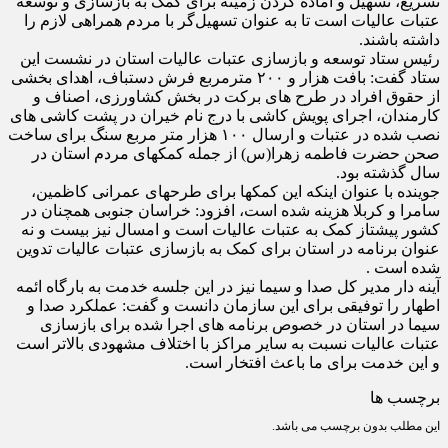
تسریع، تسهیل و آماده کردن زمینه برای کمک به بازسازی و توسعه
عتبات عالیات است تا به عنوان تسهیل‌گر با مردم همراهی لازم را
داشته باشند.
رئیس ستاد توسعه و بازسازی عتبات عالیات استان در نشست این
ستاد گفت: بافت هزار و ۲۰۰ مترمربع فرش دستباف، اهدای بخشی
از حقوق افراد در طرح های برکت در بخش کشاورزی، اصناف و
کارمندان، اجرای پویش کاشی با درج نام خیران در پشت کاشی های
نصب شده در عتبات و ارسال ۱۰۰ هزار متر مربع سنگ برای ساخت
صحن حضرت فاطمه زهرا(س) از جمله کمکهای مردم استان در
سال گذشته بود.
جوینده با عنوان اینکه این کمکها برای طرحهای عمرانی کاظمین،
سامرا و کربلا هزینه شده است، افزود: خراسان جنوبی همچنان در
کشور پیشتاز کمک به عتبات عالیات است و امسال نیز بیست و نه
عنوان برنامه در استان برای کمک به بازسازی عتبات عالیات تدوین
شده است .
آینه دار مدیر کل صدا و سیما نیز در این جلسه خدمت به بارگاه ائمه
اطهار را توفیقی برای این سازمان دانست و گفت: عملکرد صدا و
سیما در استان در خصوص برنامه های اجرا شده برای بازسازی
عتبات عالیات نسبت به سایر مراکز با اختلاف مشهودی بالاتر است
و این خدمت برای ما باعث افتخار است.
برچسب ها
این مطلب بدون برچسب می باشد.