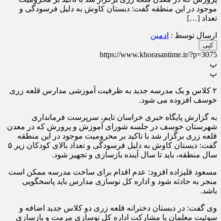
موجود در این منطقه گفت: دبستان کاوش به دلیل فرسودگی و
تعداد […]
ارسال توسط :
ادمین
کپی
https://www.khorasantime.ir/?p=3075
پ
پ
۲ کلاس و یک مدرسه جدید به ظرفیت آموزشی مدارس قلعه زری
خوسف افزوده می شود.
به گزارش پایگاه خبری خراسان تایم، سرپرست فرمانداری
شهرستان خوسف در جلسه شورای آموزش و پرورش که در معدن
قلعه زری برگزار شد با تاکید بر محرومیت موجود در این منطقه
گفت: دبستان کاوش به دلیل فرسودگی و تعداد بالای کودکان زیر ۵
سال منطقه، باید تا سال آینده بازسازی و تجهیز شود.
مسعود قلیزاده افزود: عدم اقدام برای ساخت مدرسه ممکن است
منجر به حادثه شود و اداره کل نوسازی مدارس باید پاسخگویی
باشد.
وی گفت: در دبستان دخترانه قلعه زری دو کلاس جدید اضافه و
سوئیت معلمان با مشارکت اداره کل نوسازی مرمت و بازسازی