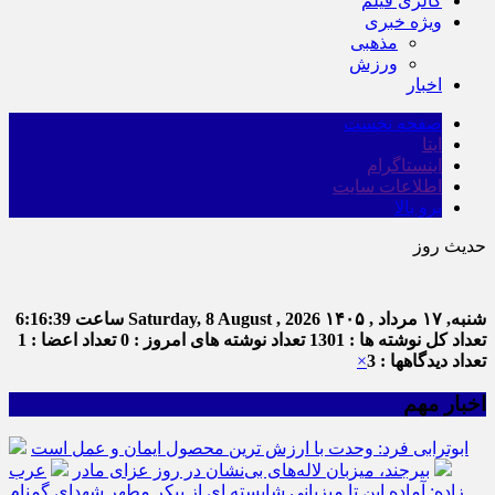
گالری فیلم
ویژه خبری
مذهبی
ورزش
اخبار
صفحه نخست
ایتا
اینستاگرام
اطلاعات سایت
برو بالا
حدیث روز
امام ع
شنبه, ۱۷ مرداد , ۱۴۰۵
Saturday, 8 August , 2026
ساعت
6:16:39
تعداد کل نوشته ها : 1301
تعداد نوشته های امروز : 0
تعداد اعضا : 1
تعداد دیدگاهها : 3
×
اخبار مهم
ابوترابی فرد: وحدت با ارزش ترین محصول ایمان و عمل است
بیرجند، میزبان لاله‌های بی‌نشان در روز عزای مادر
عرب
زاده: آماده این تا میزبانی شایسته ای از پیکر مطهر شهدای گمنام