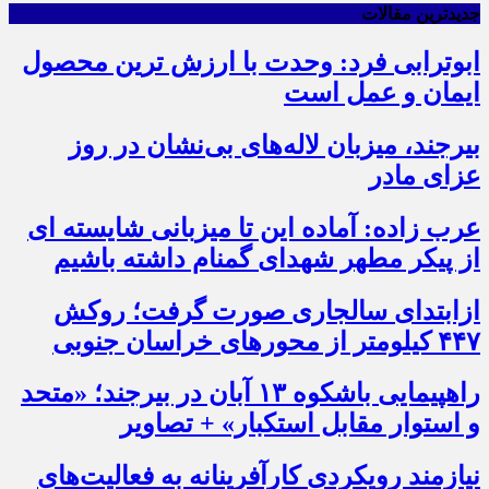
جدیدترین مقالات
ابوترابی فرد: وحدت با ارزش ترین محصول
ایمان و عمل است
بیرجند، میزبان لاله‌های بی‌نشان در روز
عزای مادر
عرب زاده: آماده این تا میزبانی شایسته ای
از پیکر مطهر شهدای گمنام داشته باشیم
ازابتدای سالجاری صورت گرفت؛ روکش
۴۴۷ کیلومتر از محورهای خراسان جنوبی
راهپیمایی باشکوه ۱۳ آبان در بیرجند؛ «متحد
و استوار مقابل استکبار» + تصاویر
نیازمند رویکردی کارآفرینانه به فعالیت‌های