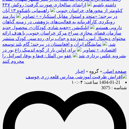
داشته باشیم
ازابتدای سالجاری صورت گرفت؛ روکش ۴۴۷
کیلومتر از محورهای خراسان جنوبی
راهپیمایی باشکوه ۱۳ آبان
در بیرجند؛ «متحد و استوار مقابل استکبار» + تصاویر
نیازمند
رویکردی کارآفرینانه به فعالیت‌های پژوهشی در زمینه گیاهان
دارویی هستیم
اپلیکیشن «جعبه شادی کودکان»، محصول جدید
سازمان فضای مجازی سراج مرکز خراسان جنوبی، با هدف ارائه
محتوای دیجیتال ایمن، آموزنده و جذاب برای رده سنی کودک منتشر
شد.
نمایشگاه ایران و افغانستان در بیرجند؛ گام بلند توسعه
اقتصادی + تصاویر
برای اولین بار از گونه اندمیک زاغ بور در
بشرویه عکس برداری شد
عفو بین الملل: فیفا و یوفا، اسرائیل را
محروم کنند
صفحه اصلی
» گروه »
اخبار
1404-01-21 ساعت: ۱۰:۰۴
شناسه : 3075