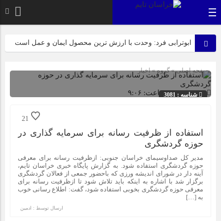
ابوترابی فرد: وحدت با ارزش ترین محصول ایمان و عمل است
بیرجند، میزبان لاله‌های بی‌نشان در روز عزای مادر
صفحه اصلی
» گروه »
اخبار
عرب زاده: آماده این تا میزبانی شایسته ای از پیکر مطهر شهدای
گمنام داشته باشیم
1404-01-21 ساعت: ۹:۰۶
شناسه : 3081
ازابتدای سالجاری صورت گرفت؛ روکش ۴۴۷ کیلومتر از
21
محورهای خراسان جنوبی
استفاده از ظرفیت رسانه برای سرمایه گذاری در
حوزه گردشگری
راهپیمایی باشکوه ۱۳ آبان در بیرجند؛ «متحد و استوار مقابل
مدیر کل صداوسیمای خراسان جنوبی: ازظرفیت رسانه برای معرفی
استکبار» + تصاویر
حوزه گردشگری استفاده شود. به گزارش پایگاه خبری خراسان تایم،
آینه دار در شورای اندیشه ورزی که باحضور جمعی از فعالان گردشگری
برگزار شد با اشاره به اینکه باید تلاش شود تا ازظرفیت رسانه برای
معرفی حوزه گردشگری بخوبی استفاده شود، گفت: اطلاع رسانی خوب
نیازمند رویکردی کارآفرینانه به فعالیت‌های پژوهشی در زمینه
به […]
گیاهان دارویی هستیم
ارسال توسط :
ادمین