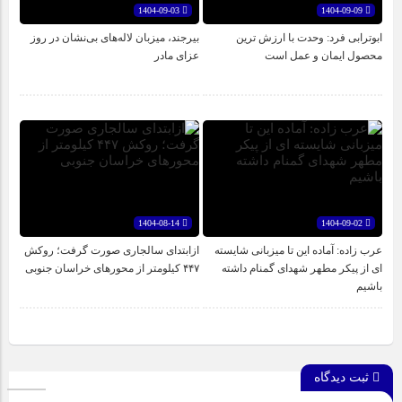
1404-09-03
1404-09-09
ابوترابی فرد: وحدت با ارزش ترین
بیرجند، میزبان لاله‌های بی‌نشان در روز
محصول ایمان و عمل است
عزای مادر
1404-08-14
1404-09-02
عرب زاده: آماده این تا میزبانی شایسته
ازابتدای سالجاری صورت گرفت؛ روکش
ای از پیکر مطهر شهدای گمنام داشته
۴۴۷ کیلومتر از محورهای خراسان جنوبی
باشیم
ثبت دیدگاه