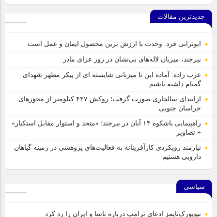
جدیدترین مقالات
ابوترابی فرد: وحدت با ارزش ترین محصول ایمان و عمل است
بیرجند، میزبان لاله‌های بی‌نشان در روز عزای مادر
عرب زاده: آماده این تا میزبانی شایسته ای از پیکر مطهر شهدای
گمنام داشته باشیم
ازابتدای سالجاری صورت گرفت؛ روکش ۴۴۷ کیلومتر از محورهای
خراسان جنوبی
راهپیمایی باشکوه ۱۳ آبان در بیرجند؛ «متحد و استوار مقابل استکبار»
+ تصاویر
نیازمند رویکردی کارآفرینانه به فعالیت‌های پژوهشی در زمینه گیاهان
دارویی هستیم
سیاسی
نیویورک‌تایمز ادعای ترامپ درباره ناسا و ایران را رد کرد