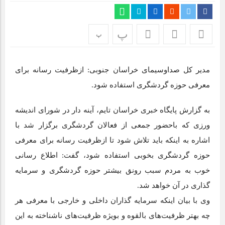
اپلیکیشن «جعبه شادی کودکان»، محصول جدید سازمان فضای
مجازی سراج مرکز خراسان جنوبی، با هدف ارائه محتوای دیجیتال
ایمن، آموزنده و جذاب برای رده سنی کودک منتشر شد.
پ
پ
نمایشگاه ایران و افغانستان در بیرجند؛ گام بلند توسعه اقتصادی +
تصاویر
مدیر کل صداوسیمای خراسان جنوبی: ازظرفیت رسانه برای
معرفی حوزه گردشگری استفاده شود.
برای اولین بار از گونه اندمیک زاغ بور در بشرویه عکس برداری
شد
به گزارش پایگاه خبری خراسان تایم، آینه دار در شورای اندیشه
عفو بین الملل: فیفا و یوفا، اسرائیل را محروم کنند
ورزی که باحضور جمعی از فعالان گردشگری برگزار شد با
اشاره به اینکه باید تلاش شود تا ازظرفیت رسانه برای معرفی
حوزه گردشگری بخوبی استفاده شود، گفت: اطلاع رسانی
خوب به مردم سبب رونق بیشتر حوزه گردشگری و سرمایه
گذاری در آن خواهد شد.
وی با بیان اینکه سرمایه گذاران داخلی و خارجی با معرفی هر
چه بهتر ظرفیت‌های بالقوه و بویژه ظرفیت‌های ناشناخته به این