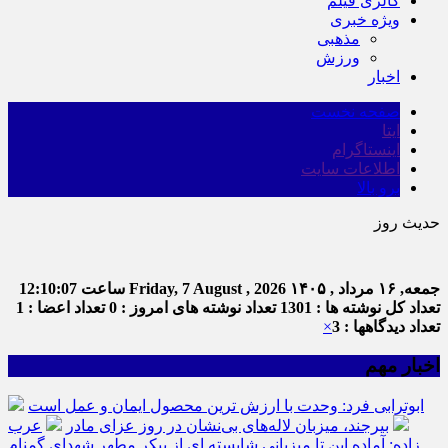
گالری فیلم
ویژه خبری
مذهبی
ورزش
اخبار
صفحه نخست
ایتا
اینستاگرام
اطلاعات سایت
برو بالا
حدیث روز
اما
جمعه, ۱۶ مرداد , ۱۴۰۵
Friday, 7 August , 2026
ساعت
12:10:07
تعداد کل نوشته ها : 1301
تعداد نوشته های امروز : 0
تعداد اعضا : 1
تعداد دیدگاهها : 3
×
اخبار مهم
ابوترابی فرد: وحدت با ارزش ترین محصول ایمان و عمل است
بیرجند، میزبان لاله‌های بی‌نشان در روز عزای مادر
عرب
زاده: آماده این تا میزبانی شایسته ای از پیکر مطهر شهدای گمنام