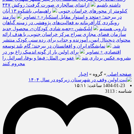
داشته باشیم
ازابتدای سالجاری صورت گرفت؛ روکش ۴۴۷
کیلومتر از محورهای خراسان جنوبی
راهپیمایی باشکوه ۱۳ آبان
در بیرجند؛ «متحد و استوار مقابل استکبار» + تصاویر
نیازمند
رویکردی کارآفرینانه به فعالیت‌های پژوهشی در زمینه گیاهان
دارویی هستیم
اپلیکیشن «جعبه شادی کودکان»، محصول جدید
سازمان فضای مجازی سراج مرکز خراسان جنوبی، با هدف ارائه
محتوای دیجیتال ایمن، آموزنده و جذاب برای رده سنی کودک منتشر
شد.
نمایشگاه ایران و افغانستان در بیرجند؛ گام بلند توسعه
اقتصادی + تصاویر
برای اولین بار از گونه اندمیک زاغ بور در
بشرویه عکس برداری شد
عفو بین الملل: فیفا و یوفا، اسرائیل را
محروم کنند
صفحه اصلی
» گروه »
اخبار
1404-01-23 ساعت: ۱۵:۱۱
شناسه : 3113