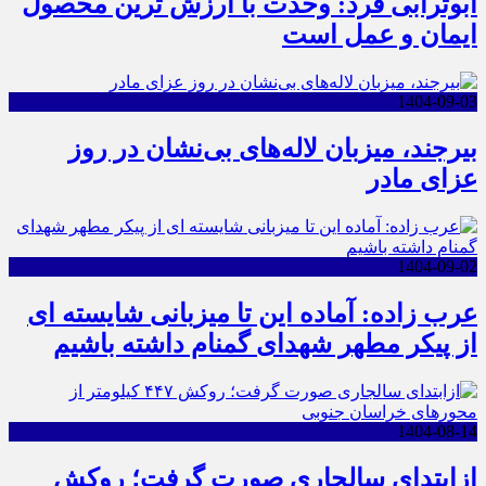
ابوترابی فرد: وحدت با ارزش ترین محصول
ایمان و عمل است
1404-09-03
بیرجند، میزبان لاله‌های بی‌نشان در روز
عزای مادر
1404-09-02
عرب زاده: آماده این تا میزبانی شایسته ای
از پیکر مطهر شهدای گمنام داشته باشیم
1404-08-14
ازابتدای سالجاری صورت گرفت؛ روکش