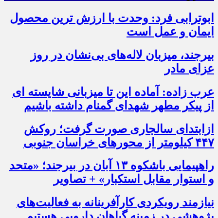
ابوترابی فرد: وحدت با ارزش ترین محصول
ایمان و عمل است
بیرجند، میزبان لاله‌های بی‌نشان در روز
عزای مادر
عرب زاده: آماده این تا میزبانی شایسته ای
از پیکر مطهر شهدای گمنام داشته باشیم
ازابتدای سالجاری صورت گرفت؛ روکش
۴۴۷ کیلومتر از محورهای خراسان جنوبی
راهپیمایی باشکوه ۱۳ آبان در بیرجند؛ «متحد
و استوار مقابل استکبار» + تصاویر
نیازمند رویکردی کارآفرینانه به فعالیت‌های
پژوهشی در زمینه گیاهان دارویی هستیم