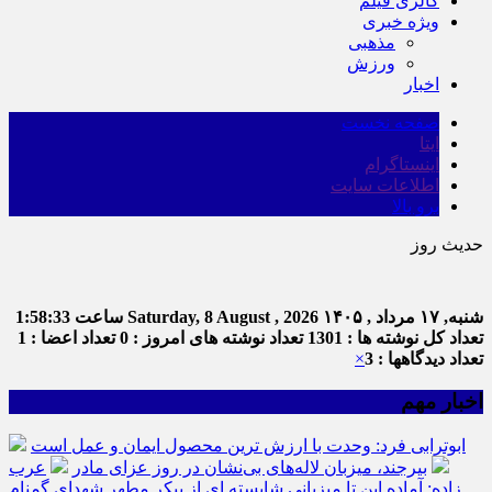
گالری فیلم
ویژه خبری
مذهبی
ورزش
اخبار
صفحه نخست
ایتا
اینستاگرام
اطلاعات سایت
برو بالا
حدیث روز
شنبه, ۱۷ مرداد , ۱۴۰۵
Saturday, 8 August , 2026
ساعت
1:58:34
تعداد کل نوشته ها : 1301
تعداد نوشته های امروز : 0
تعداد اعضا : 1
تعداد دیدگاهها : 3
×
اخبار مهم
ابوترابی فرد: وحدت با ارزش ترین محصول ایمان و عمل است
بیرجند، میزبان لاله‌های بی‌نشان در روز عزای مادر
عرب
زاده: آماده این تا میزبانی شایسته ای از پیکر مطهر شهدای گمنام