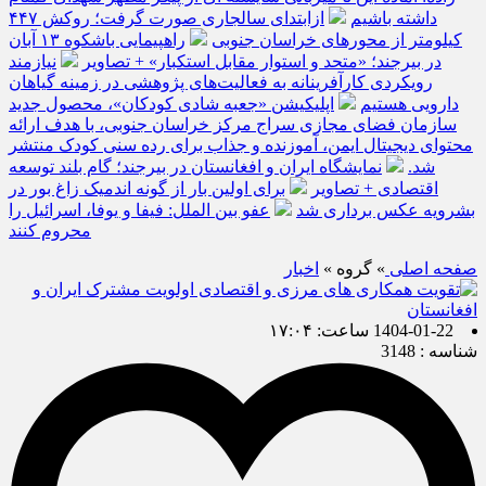
داشته باشیم
ازابتدای سالجاری صورت گرفت؛ روکش ۴۴۷
کیلومتر از محورهای خراسان جنوبی
راهپیمایی باشکوه ۱۳ آبان
در بیرجند؛ «متحد و استوار مقابل استکبار» + تصاویر
نیازمند
رویکردی کارآفرینانه به فعالیت‌های پژوهشی در زمینه گیاهان
دارویی هستیم
اپلیکیشن «جعبه شادی کودکان»، محصول جدید
سازمان فضای مجازی سراج مرکز خراسان جنوبی، با هدف ارائه
محتوای دیجیتال ایمن، آموزنده و جذاب برای رده سنی کودک منتشر
شد.
نمایشگاه ایران و افغانستان در بیرجند؛ گام بلند توسعه
اقتصادی + تصاویر
برای اولین بار از گونه اندمیک زاغ بور در
بشرویه عکس برداری شد
عفو بین الملل: فیفا و یوفا، اسرائیل را
محروم کنند
صفحه اصلی
» گروه »
اخبار
1404-01-22 ساعت: ۱۷:۰۴
شناسه : 3148