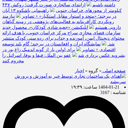
داشته باشیم
ازابتدای سالجاری صورت گرفت؛ روکش ۴۴۷
کیلومتر از محورهای خراسان جنوبی
راهپیمایی باشکوه ۱۳ آبان
در بیرجند؛ «متحد و استوار مقابل استکبار» + تصاویر
نیازمند
رویکردی کارآفرینانه به فعالیت‌های پژوهشی در زمینه گیاهان
دارویی هستیم
اپلیکیشن «جعبه شادی کودکان»، محصول جدید
سازمان فضای مجازی سراج مرکز خراسان جنوبی، با هدف ارائه
محتوای دیجیتال ایمن، آموزنده و جذاب برای رده سنی کودک منتشر
شد.
نمایشگاه ایران و افغانستان در بیرجند؛ گام بلند توسعه
اقتصادی + تصاویر
برای اولین بار از گونه اندمیک زاغ بور در
بشرویه عکس برداری شد
عفو بین الملل: فیفا و یوفا، اسرائیل را
محروم کنند
صفحه اصلی
» گروه »
اخبار
1404-01-21 ساعت: ۱۹:۳۹
شناسه : 3167