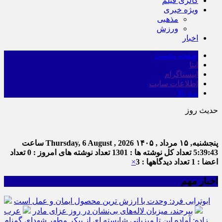
گالری فیلم
ویژه خبری
مذهبی
ورزش
اخبار
صفحه نخست
ایتا
اینستاگرام
اطلاعات سایت
برو بالا
حدیث روز
امام 
پنجشنبه, ۱۵ مرداد , ۱۴۰۵
Thursday, 6 August , 2026
ساعت
5:39:43
تعداد کل نوشته ها : 1301
تعداد نوشته های امروز : 0
تعداد
اعضا : 1
تعداد دیدگاهها : 3
×
اخبار مهم
ابوترابی فرد: وحدت با ارزش ترین محصول ایمان و عمل است
بیرجند، میزبان لاله‌های بی‌نشان در روز عزای مادر
عرب
زاده: آماده این تا میزبانی شایسته ای از پیکر مطهر شهدای گمنام