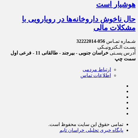
هوشیار است
حال ناخوش داروخانه‌ها در رویارویی با
مشکلات مالی
شـماره تمـاس
056-32222014
پسـت الـکترونیـکی
آدرس پسـتی
خراسان جنوبی - بیرجند - طالقانی 11 - فرعی اول
سمت چپ
ارتباط مردمی
اطلاعات تماس
تمامی حقوق این سایت محفوظ است.
پایگاه خبری تحلیلی خراسان تایم