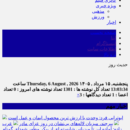
گالری فیلم
ویژه خبری
مذهبی
ورزش
اخبار
صفحه نخست
ایتا
اینستاگرام
اطلاعات سایت
برو بالا
حدیث روز
پنجشنبه, ۱۵ مرداد , ۱۴۰۵
Thursday, 6 August , 2026
ساعت
13:03:34
تعداد کل نوشته ها : 1301
تعداد نوشته های امروز : 0
تعداد
اعضا : 1
تعداد دیدگاهها : 3
×
اخبار مهم
ابوترابی فرد: وحدت با ارزش ترین محصول ایمان و عمل است
بیرجند، میزبان لاله‌های بی‌نشان در روز عزای مادر
عرب
زاده: آماده این تا میزبانی شایسته ای از پیکر مطهر شهدای گمنام