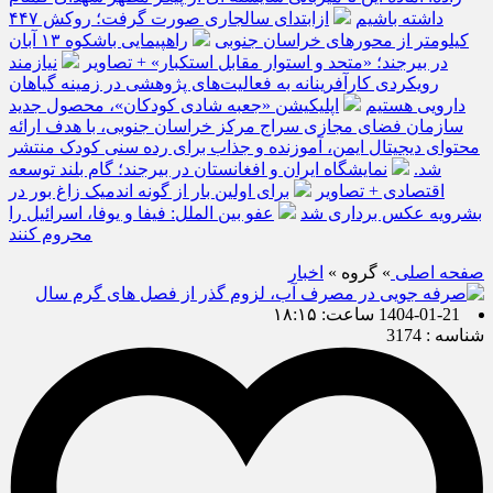
داشته باشیم
ازابتدای سالجاری صورت گرفت؛ روکش ۴۴۷
کیلومتر از محورهای خراسان جنوبی
راهپیمایی باشکوه ۱۳ آبان
در بیرجند؛ «متحد و استوار مقابل استکبار» + تصاویر
نیازمند
رویکردی کارآفرینانه به فعالیت‌های پژوهشی در زمینه گیاهان
دارویی هستیم
اپلیکیشن «جعبه شادی کودکان»، محصول جدید
سازمان فضای مجازی سراج مرکز خراسان جنوبی، با هدف ارائه
محتوای دیجیتال ایمن، آموزنده و جذاب برای رده سنی کودک منتشر
شد.
نمایشگاه ایران و افغانستان در بیرجند؛ گام بلند توسعه
اقتصادی + تصاویر
برای اولین بار از گونه اندمیک زاغ بور در
بشرویه عکس برداری شد
عفو بین الملل: فیفا و یوفا، اسرائیل را
محروم کنند
صفحه اصلی
» گروه »
اخبار
1404-01-21 ساعت: ۱۸:۱۵
شناسه : 3174