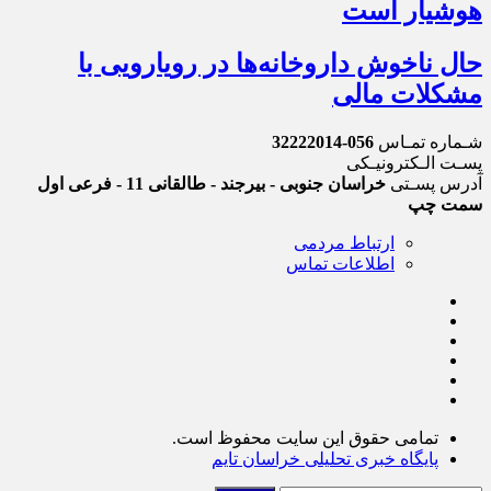
هوشیار است
حال ناخوش داروخانه‌ها در رویارویی با
مشکلات مالی
شـماره تمـاس
056-32222014
پسـت الـکترونیـکی
آدرس پسـتی
خراسان جنوبی - بیرجند - طالقانی 11 - فرعی اول
سمت چپ
ارتباط مردمی
اطلاعات تماس
تمامی حقوق این سایت محفوظ است.
پایگاه خبری تحلیلی خراسان تایم