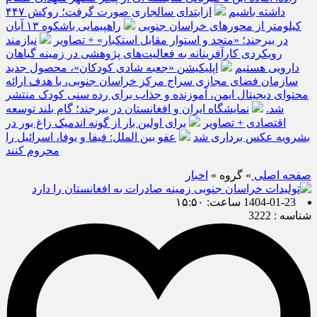
داشته باشیم
ازابتدای سالجاری صورت گرفت؛ روکش ۴۴۷
کیلومتر از محورهای خراسان جنوبی
راهپیمایی باشکوه ۱۳ آبان
در بیرجند؛ «متحد و استوار مقابل استکبار» + تصاویر
نیازمند
رویکردی کارآفرینانه به فعالیت‌های پژوهشی در زمینه گیاهان
دارویی هستیم
اپلیکیشن «جعبه شادی کودکان»، محصول جدید
سازمان فضای مجازی سراج مرکز خراسان جنوبی، با هدف ارائه
محتوای دیجیتال ایمن، آموزنده و جذاب برای رده سنی کودک منتشر
شد.
نمایشگاه ایران و افغانستان در بیرجند؛ گام بلند توسعه
اقتصادی + تصاویر
برای اولین بار از گونه اندمیک زاغ بور در
بشرویه عکس برداری شد
عفو بین الملل: فیفا و یوفا، اسرائیل را
محروم کنند
صفحه اصلی
» گروه »
اخبار
1404-01-23 ساعت: ۱۵:۵۰
شناسه : 3222