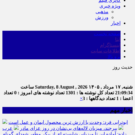
گالری فیلم
ویژه خبری
مذهبی
ورزش
اخبار
صفحه نخست
ایتا
اینستاگرام
اطلاعات سایت
برو بالا
حدیث روز
ام
شنبه, ۱۷ مرداد , ۱۴۰۵
Saturday, 8 August , 2026
ساعت
21:09:35
تعداد کل نوشته ها : 1301
تعداد نوشته های امروز : 0
تعداد
اعضا : 1
تعداد دیدگاهها : 3
×
اخبار مهم
ابوترابی فرد: وحدت با ارزش ترین محصول ایمان و عمل است
بیرجند، میزبان لاله‌های بی‌نشان در روز عزای مادر
عرب
زاده: آماده این تا میزبانی شایسته ای از پیکر مطهر شهدای گمنام