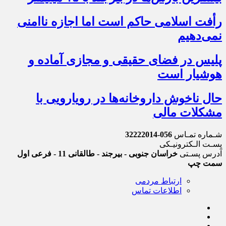
رأفت اسلامی حاکم است اما اجازه ناامنی
نمی‌دهیم
پلیس در فضای حقیقی و مجازی آماده و
هوشیار است
حال ناخوش داروخانه‌ها در رویارویی با
مشکلات مالی
شـماره تمـاس
056-32222014
پسـت الـکترونیـکی
آدرس پسـتی
خراسان جنوبی - بیرجند - طالقانی 11 - فرعی اول
سمت چپ
ارتباط مردمی
اطلاعات تماس