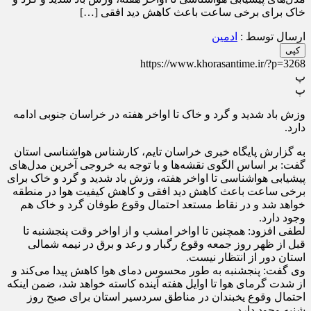
خاک برای برخی ساعت باعث کاهش دید افقی […]
ارسال توسط :
ادمین
کپی
https://www.khorasantime.ir/?p=3268
پ
پ
وزش باد شدید و گرد و خاک تا اواخر هفته در خراسان جنوبی ادامه
دارد.
به گزارش پایگاه خبری خراسان تایم، کارشناس هواشناسی استان
گفت: بر اساس الگوی نقشه‌ها و با توجه به خروجی آخرین مدل‌های
پیشیابی هواشناسی تا اواخر هفته، وزش باد شدید و گرد و خاک برای
برخی ساعت باعث کاهش دید افقی و کاهش کیفیت هوا در منطقه
خواهد شد و در نقاط مستعد احتمال وقوع طوفان گرد و خاک هم
وجود دارد.
لطفی افزود: همچنین تا اواخر امشب و از اواخر وقت پنجشنبه تا
قبل از ظهر روز جمعه وقوع رگبار و رعد و برق در نیمه شمالی
استان دور از انتظار نیست.
وی گفت: پنجشنبه به طور محسوس دمای هوا کاهش پیدا می‌کند و
از شدت گرمای هوا تا اوایل هفته آینده کاسته خواهد شد، ضمن اینکه
احتمال وقوع یخبندان در مناطق سردسیر استان برای صبح روز
شنبه وجود دارد.