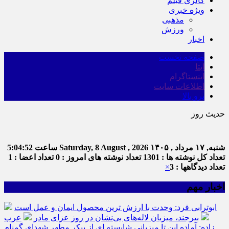
گالری فیلم
ویژه خبری
مذهبی
ورزش
اخبار
صفحه نخست
ایتا
اینستاگرام
اطلاعات سایت
برو بالا
حدیث روز
ا
شنبه, ۱۷ مرداد , ۱۴۰۵
Saturday, 8 August , 2026
ساعت
5:04:52
تعداد کل نوشته ها : 1301
تعداد نوشته های امروز : 0
تعداد اعضا : 1
تعداد دیدگاهها : 3
×
اخبار مهم
ابوترابی فرد: وحدت با ارزش ترین محصول ایمان و عمل است
بیرجند، میزبان لاله‌های بی‌نشان در روز عزای مادر
عرب
زاده: آماده این تا میزبانی شایسته ای از پیکر مطهر شهدای گمنام