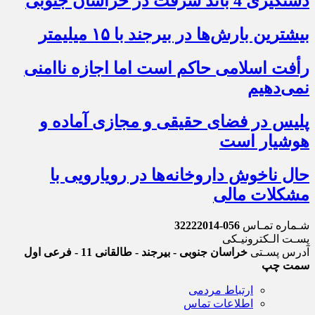
دستگیری 4 باند سرقت در خراسان جنوبی
بیشترین بارش‌ها در بیرجند با ۱۵ میلیمتر
رأفت اسلامی حاکم است اما اجازه ناامنی
نمی‌دهیم
پلیس در فضای حقیقی و مجازی آماده و
هوشیار است
حال ناخوش داروخانه‌ها در رویارویی با
مشکلات مالی
شـماره تمـاس
056-32222014
پسـت الـکترونیـکی
آدرس پسـتی
خراسان جنوبی - بیرجند - طالقانی 11 - فرعی اول
سمت چپ
ارتباط مردمی
اطلاعات تماس