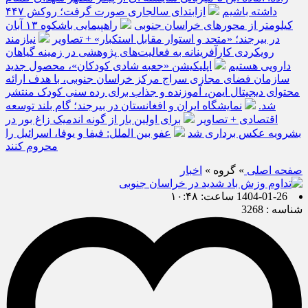
داشته باشیم
ازابتدای سالجاری صورت گرفت؛ روکش ۴۴۷
کیلومتر از محورهای خراسان جنوبی
راهپیمایی باشکوه ۱۳ آبان
در بیرجند؛ «متحد و استوار مقابل استکبار» + تصاویر
نیازمند
رویکردی کارآفرینانه به فعالیت‌های پژوهشی در زمینه گیاهان
دارویی هستیم
اپلیکیشن «جعبه شادی کودکان»، محصول جدید
سازمان فضای مجازی سراج مرکز خراسان جنوبی، با هدف ارائه
محتوای دیجیتال ایمن، آموزنده و جذاب برای رده سنی کودک منتشر
شد.
نمایشگاه ایران و افغانستان در بیرجند؛ گام بلند توسعه
اقتصادی + تصاویر
برای اولین بار از گونه اندمیک زاغ بور در
بشرویه عکس برداری شد
عفو بین الملل: فیفا و یوفا، اسرائیل را
محروم کنند
صفحه اصلی
» گروه »
اخبار
1404-01-26 ساعت: ۱۰:۴۸
شناسه : 3268