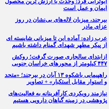
ابوترابی فرد: وحدت با ارزش ترین محصول
ایمان و عمل است
بیرجند، میزبان لاله‌های بی‌نشان در روز
عزای مادر
عرب زاده: آماده این تا میزبانی شایسته ای
از پیکر مطهر شهدای گمنام داشته باشیم
ازابتدای سالجاری صورت گرفت؛ روکش
۴۴۷ کیلومتر از محورهای خراسان جنوبی
راهپیمایی باشکوه ۱۳ آبان در بیرجند؛ «متحد
و استوار مقابل استکبار» + تصاویر
نیازمند رویکردی کارآفرینانه به فعالیت‌های
پژوهشی در زمینه گیاهان دارویی هستیم