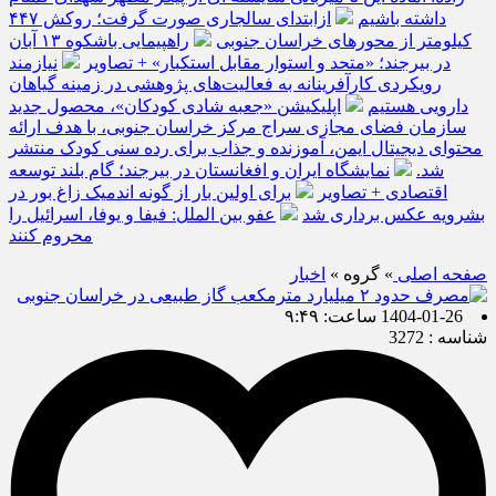
داشته باشیم
ازابتدای سالجاری صورت گرفت؛ روکش ۴۴۷
کیلومتر از محورهای خراسان جنوبی
راهپیمایی باشکوه ۱۳ آبان
در بیرجند؛ «متحد و استوار مقابل استکبار» + تصاویر
نیازمند
رویکردی کارآفرینانه به فعالیت‌های پژوهشی در زمینه گیاهان
دارویی هستیم
اپلیکیشن «جعبه شادی کودکان»، محصول جدید
سازمان فضای مجازی سراج مرکز خراسان جنوبی، با هدف ارائه
محتوای دیجیتال ایمن، آموزنده و جذاب برای رده سنی کودک منتشر
شد.
نمایشگاه ایران و افغانستان در بیرجند؛ گام بلند توسعه
اقتصادی + تصاویر
برای اولین بار از گونه اندمیک زاغ بور در
بشرویه عکس برداری شد
عفو بین الملل: فیفا و یوفا، اسرائیل را
محروم کنند
صفحه اصلی
» گروه »
اخبار
1404-01-26 ساعت: ۹:۴۹
شناسه : 3272