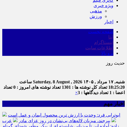
گالری فیلم
ویژه خبری
مذهبی
ورزش
اخبار
صفحه نخست
ایتا
اینستاگرام
اطلاعات سایت
برو بالا
حدیث روز
شنبه, ۱۷ مرداد , ۱۴۰۵
Saturday, 8 August , 2026
ساعت
18:25:21
تعداد کل نوشته ها : 1301
تعداد نوشته های امروز : 0
تعداد
اعضا : 1
تعداد دیدگاهها : 3
×
اخبار مهم
ابوترابی فرد: وحدت با ارزش ترین محصول ایمان و عمل است
بیرجند، میزبان لاله‌های بی‌نشان در روز عزای مادر
عرب
زاده: آماده این تا میزبانی شایسته ای از پیکر مطهر شهدای گمنام