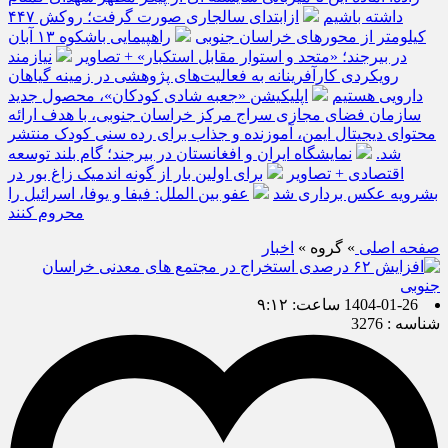
داشته باشیم
ازابتدای سالجاری صورت گرفت؛ روکش ۴۴۷
کیلومتر از محورهای خراسان جنوبی
راهپیمایی باشکوه ۱۳ آبان
در بیرجند؛ «متحد و استوار مقابل استکبار» + تصاویر
نیازمند
رویکردی کارآفرینانه به فعالیت‌های پژوهشی در زمینه گیاهان
دارویی هستیم
اپلیکیشن «جعبه شادی کودکان»، محصول جدید
سازمان فضای مجازی سراج مرکز خراسان جنوبی، با هدف ارائه
محتوای دیجیتال ایمن، آموزنده و جذاب برای رده سنی کودک منتشر
شد.
نمایشگاه ایران و افغانستان در بیرجند؛ گام بلند توسعه
اقتصادی + تصاویر
برای اولین بار از گونه اندمیک زاغ بور در
بشرویه عکس برداری شد
عفو بین الملل: فیفا و یوفا، اسرائیل را
محروم کنند
صفحه اصلی
» گروه »
اخبار
1404-01-26 ساعت: ۹:۱۲
شناسه : 3276