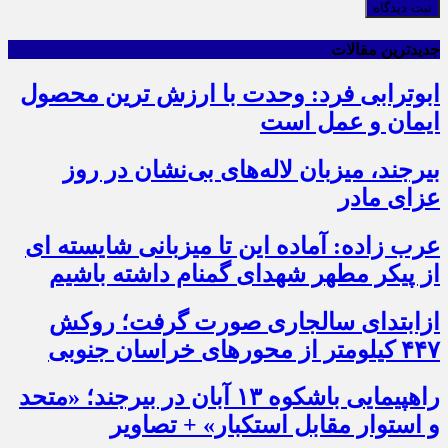
ثبت دیدگاه
جدیدترین مقالات
ابوترابی فرد: وحدت با ارزش ترین محصول
ایمان و عمل است
بیرجند، میزبان لاله‌های بی‌نشان در روز
عزای مادر
عرب زاده: آماده این تا میزبانی شایسته ای
از پیکر مطهر شهدای گمنام داشته باشیم
ازابتدای سالجاری صورت گرفت؛ روکش
۴۴۷ کیلومتر از محورهای خراسان جنوبی
راهپیمایی باشکوه ۱۳ آبان در بیرجند؛ «متحد
و استوار مقابل استکبار» + تصاویر