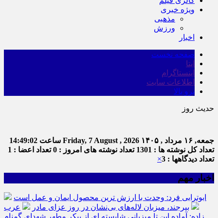
گالری فیلم
ویژه خبری
مذهبی
ورزش
اخبار
صفحه نخست
ایتا
اینستاگرام
اطلاعات سایت
برو بالا
حدیث روز
اما
جمعه, ۱۶ مرداد , ۱۴۰۵
Friday, 7 August , 2026
ساعت
14:49:02
تعداد کل نوشته ها : 1301
تعداد نوشته های امروز : 0
تعداد اعضا : 1
تعداد دیدگاهها : 3
×
اخبار مهم
ابوترابی فرد: وحدت با ارزش ترین محصول ایمان و عمل است
بیرجند، میزبان لاله‌های بی‌نشان در روز عزای مادر
عرب
زاده: آماده این تا میزبانی شایسته ای از پیکر مطهر شهدای گمنام