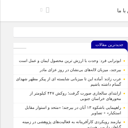
ا ما
خراسان جنوبی
جدیدترین مقالات
‌های پژوهشی در زمینه گیاهان دارویی هستیم
ل ایمن، آموزنده و جذاب برای رده سنی کودک منتشر شد.
ابوترابی فرد: وحدت با ارزش ترین محصول ایمان و عمل است
بشرویه عکس برداری شد
بیرجند، میزبان لاله‌های بی‌نشان در روز عزای مادر
عرب زاده: آماده این تا میزبانی شایسته ای از پیکر مطهر شهدای
گمنام داشته باشیم
ازابتدای سالجاری صورت گرفت؛ روکش ۴۴۷ کیلومتر از
محورهای خراسان جنوبی
راهپیمایی باشکوه ۱۳ آبان در بیرجند؛ «متحد و استوار مقابل
استکبار» + تصاویر
نیازمند رویکردی کارآفرینانه به فعالیت‌های پژوهشی در زمینه
گیاهان دارویی هستیم