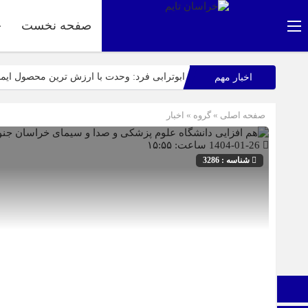
صفحه نخست
ج
ابوترابی فرد: وحدت با ارزش ترین محصول ای
اخبار مهم
عرب زاده: آماده این تا میزبانی شایسته ای از 
صفحه اصلی
» گروه »
اخبار
راهپیمایی باشکوه ۱۳ آبان در بیرجند؛ «متحد و استوار مقابل استکبار» + تصاویر
1404-01-26 ساعت: ۱۵:۵۵
اپلیکیشن «جعبه شادی کودکان»، محصول جدید س
شناسه : 3286
نمایشگاه ایران و افغانستان در بیرجند؛ گام بلن
عفو بین الملل: فیفا و یوفا، اسرائیل را محروم ک
صفحه نخست