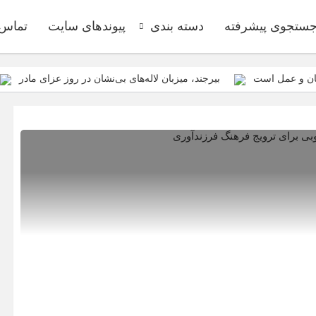
ستجوی پیشرفته
دسته بندی
پیوندهای سایت
تماس ب
مان و عمل است
بیرجند، میزبان لاله‌های بی‌نشان در روز عزای مادر
پیکر مطهر شهدای گمنام داشته باشیم
ازابتدای سالجاری صورت گرفت؛ روکش ۴۴۷ کیلومتر از محورهای 
نیازمند رویکردی کارآفرینانه به فعالیت
ازمان فضای مجازی سراج مرکز خراسان جنوبی، با هدف ارائه محتوای دیجیتا
د توسعه اقتصادی + تصاویر
برای اولین بار از گونه اندمیک زاغ بور در 
نند