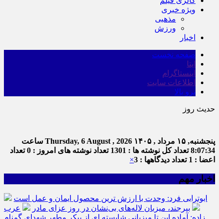
گالری فیلم
ویژه خبری
مذهبی
ورزش
اخبار
صفحه نخست
ایتا
اینستاگرام
اطلاعات سایت
برو بالا
حدیث روز
اما
پنجشنبه, ۱۵ مرداد , ۱۴۰۵
Thursday, 6 August , 2026
ساعت
8:07:35
تعداد کل نوشته ها : 1301
تعداد نوشته های امروز : 0
تعداد
اعضا : 1
تعداد دیدگاهها : 3
×
اخبار مهم
ابوترابی فرد: وحدت با ارزش ترین محصول ایمان و عمل است
بیرجند، میزبان لاله‌های بی‌نشان در روز عزای مادر
عرب
زاده: آماده این تا میزبانی شایسته ای از پیکر مطهر شهدای گمنام