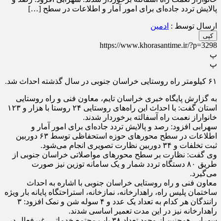
پالایش تردد جاده‌ای برای امور آمار و اطلاعات در سطح […]
ارسال توسط :
ادمین
کپی
https://www.khorasantime.ir/?p=3298
پ
پ
۶۱ کیلومتر راه روستایی خراسان جنوبی در سال گذشته احداث شد.
به گزارش پایگاه خبری خراسان تایم، معاون فنی و راه روستایی
استان گفت: با احداث این راه‌های روستایی ۲۴ روستا با هزار و ۱۲۳
خانواراز نعمت راه آسفالته برخوردار شدند.
سهرابی افزود: رصد و پالایش تردد جاده‌ای برای امور آمار و
اطلاعات در سطح محور‌های حوزه استحفاظی توسط ۶۳ دوربین
ثبت تخلفات و ۳۴ دوربین نظارت تصویری انجام می‌شود.
وی گفت: نظارت بر سطح محور‌های مواصلاتی خراسان جنوبی از
طریق ۸۰ دستگاه تردد شمار و یک سامانه توزین نیز صورت
می‌گیرد.
معاون فنی و راه روستایی خراسان جنوبی با اشاره به احداث
ساختمان پلیس راه، راهدارخانه، نمازخانه، استراحتگاه پایانه بار ویژه
رانندگان هر کدام به تعداد یک عدد و ۴ سوله شن و نمک افزود: ۳
راهدارخانه نیز در این مدت تعمیر اساسی شدند.
سهرابی همچنین از وجود تعداد ۳۸ باب مجتمع خدماتی، غیرفعال در