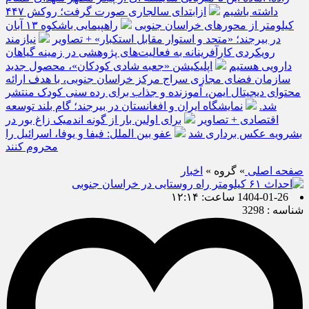
داشته باشیم
ازابتدای سالجاری صورت گرفت؛ روکش ۴۴۷
کیلومتر از محورهای خراسان جنوبی
راهپیمایی باشکوه ۱۳ آبان
در بیرجند؛ «متحد و استوار مقابل استکبار» + تصاویر
نیازمند
رویکردی کارآفرینانه به فعالیت‌های پژوهشی در زمینه گیاهان
دارویی هستیم
اپلیکیشن «جعبه شادی کودکان»، محصول جدید
سازمان فضای مجازی سراج مرکز خراسان جنوبی، با هدف ارائه
محتوای دیجیتال ایمن، آموزنده و جذاب برای رده سنی کودک منتشر
شد.
نمایشگاه ایران و افغانستان در بیرجند؛ گام بلند توسعه
اقتصادی + تصاویر
برای اولین بار از گونه اندمیک زاغ بور در
بشرویه عکس برداری شد
عفو بین الملل: فیفا و یوفا، اسرائیل را
محروم کنند
صفحه اصلی
» گروه »
اخبار
1404-01-26 ساعت: ۱۲:۱۴
شناسه : 3298